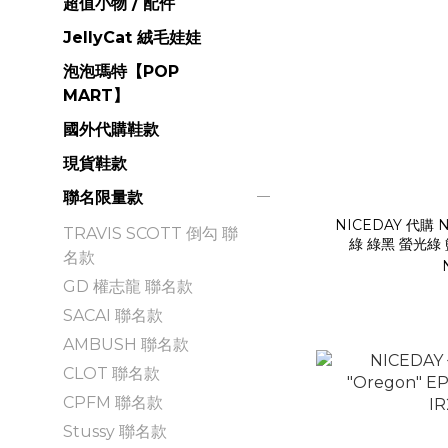
超值小物 / 配件
JellyCat 絨毛娃娃
泡泡瑪特【POP
MART】
國外代購鞋款
現貨鞋款
聯名限量款
NICEDAY 代購 N
TRAVIS SCOTT 倒勾 聯
綠 綠黑 螢光綠 籃
名款
GD 權志龍 聯名款
SACAI 聯名款
AMBUSH 聯名款
CLOT 聯名款
CPFM 聯名款
Stussy 聯名款