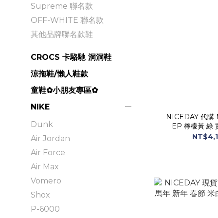
Supreme 聯名款
OFF-WHITE 聯名款
其他品牌聯名款鞋
CROCS 卡駱馳 洞洞鞋
涼拖鞋/懶人鞋款
童鞋✿小朋友專區✿
NIKE
NICEDAY 代購 Ni
Dunk
EP 檸檬黃 綠 
NT$4,1
Air Jordan
Air Force
Air Max
Vomero
Shox
P-6000