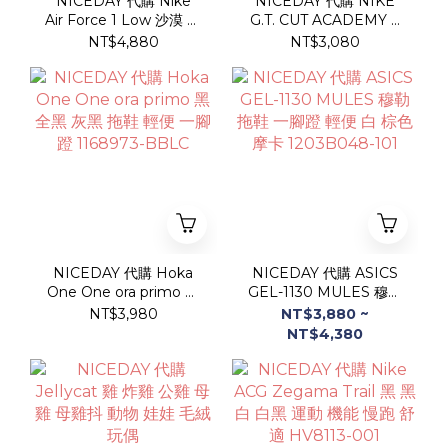
NICEDAY 代購 Nike
NICEDAY 代購 NIKE
Air Force 1 Low 沙漠 丹
G.T. CUT ACADEMY 2
寧 編織 沙漠之鷹 奶茶色
EP 白 純白 全白 籃球鞋
NT$4,880
NT$3,080
大地色 復古 小麥
實戰 練習鞋 HV9775-
IR0951-201
105
NICEDAY 代購 Hoka
NICEDAY 代購 ASICS
One One ora primo 黑
GEL-1130 MULES 穆勒
全黑 灰黑 拖鞋 輕便 一腳
拖鞋 一腳蹬 輕便 白 棕色
NT$3,980
NT$3,880 ~
蹬 1168973-BBLC
摩卡 1203B048-101
NT$4,380