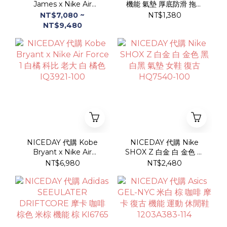
James x Nike Air
機能 氣墊 厚底防滑 拖鞋
Force 1 Beijing 北京 白
男女同款 茉綠 淺綠 奶茶
NT$7,080 ~
NT$1,380
冰底 AF1 詹姆斯
灰 灰色
NT$9,480
IQ5373-100
NICEDAY 代購 Kobe
NICEDAY 代購 Nike
Bryant x Nike Air
SHOX Z 白金 白 金色 黑
Force 1 白橘 科比 老大
白黑 氣墊 女鞋 復古
NT$6,980
NT$2,480
白 橘色 IQ3921-100
HQ7540-100