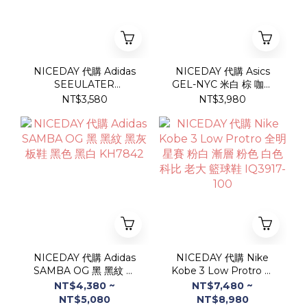
NICEDAY 代購 Adidas
NICEDAY 代購 Asics
SEEULATER
GEL-NYC 米白 棕 咖啡
DRIFTCORE 摩卡 咖啡
摩卡 復古 機能 運動 休閒
NT$3,580
NT$3,980
棕色 米棕 機能 棕
鞋 1203A383-114
KI6765
NICEDAY 代購 Adidas
NICEDAY 代購 Nike
SAMBA OG 黑 黑紋 黑
Kobe 3 Low Protro 全
灰 板鞋 黑色 黑白
明星賽 粉白 漸層 粉色 白
NT$4,380 ~
NT$7,480 ~
KH7842
色 科比 老大 籃球鞋
NT$5,080
NT$8,980