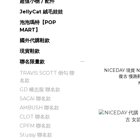
超值小物 / 配件
JellyCat 絨毛娃娃
泡泡瑪特【POP
MART】
國外代購鞋款
現貨鞋款
聯名限量款
NICEDAY 現貨 N
TRAVIS SCOTT 倒勾 聯
復古 慢跑鞋 
名款
GD 權志龍 聯名款
SACAI 聯名款
AMBUSH 聯名款
CLOT 聯名款
CPFM 聯名款
Stussy 聯名款