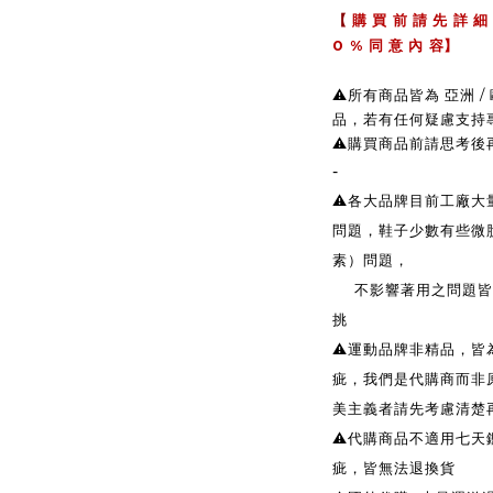
【
購 買 前 請 先 詳 細
0 %
同 意 內 容】
⚠️所有商品皆為 亞洲
品，若有任何疑慮支持
⚠️購買商品前請思考
-
⚠️各大品牌目前工廠
問題，鞋子少數有些微
素）問題，
不影響著用之問題皆無
挑
⚠️運動品牌非精品，
疵，我們是代購商而非
美主義者請先考慮清楚
⚠️代購商品不適用七天
疵，皆無法退換貨