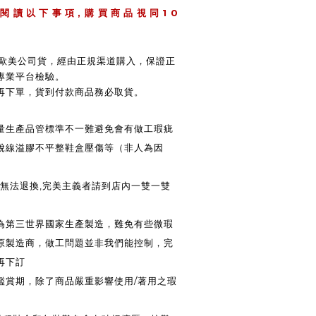
,
1 0
 閱 讀 以 下 事 項
購 買 商 品 視 同
 / 歐美公司貨，經由正規渠道購入，保證正
專業平台檢驗。
後再下單，貨到付款商品務必取貨。
大量生產品管標準不一難避免會有做工瑕疵
脫線溢膠不平整鞋盒壓傷等（非人為因
法退換,完美主義者請到店內一雙一雙
皆為第三世界國家生產製造，難免有些微瑕
原製造商，做工問題並非我們能控制，完
再下訂
鑑賞期，除了商品嚴重影響使用/著用之瑕