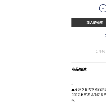
加入購物車
分享到
商品描述
-
⚠️多通路販售下標前
🙋🏼‍♀完售可私訊詢問
）
高