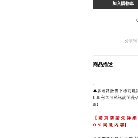
加入購物車
分享到
商品描述
-
⚠️多通路販售下標前
🙋🏼‍♀完售可私訊詢問
）
高
【
購 買 前 請 先 詳 細
0 %
同 意 內 容】