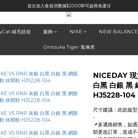
首次加入會員消費滿$2000即可超商免運🛒
lyCat 絨毛娃娃
服飾
NIKE
NEW BALANCE
Onitsuka Tiger 鬼塚虎
NICEDAY 現
白黑 白銀 黑 
HJ5228-104
尺寸建議：此款版型
-
📌多通路銷售，如
助更改訂單，造成不