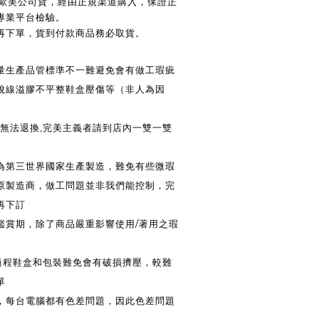
 / 歐美公司貨，經由正規渠道購入，保證正
專業平台檢驗。
後再下單，貨到付款商品務必取貨。
大量生產品管標準不一難避免會有做工瑕疵
脫線溢膠不平整鞋盒壓傷等（非人為因
法退換,完美主義者請到店內一雙一雙
皆為第三世界國家生產製造，難免有些微瑕
原製造商，做工問題並非我們能控制，完
再下訂
鑑賞期，除了商品嚴重影響使用/著用之瑕
送過程鞋盒和包裝難免會有破損擠壓，較難
單
換，每台電腦都有色差問題，因此色差問題