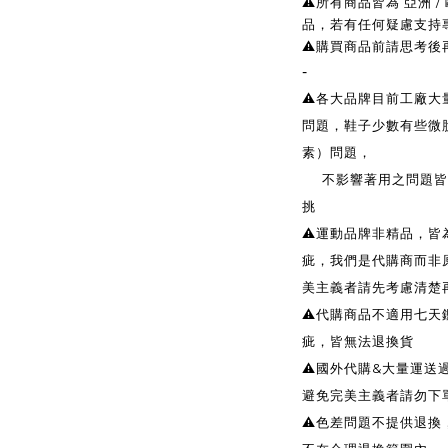
⚠️所有商品皆為 亞洲
品，若有任何疑慮支持
⚠️購買商品前請思考
-
⚠️各大品牌目前工廠
問題，鞋子少數有些微
素）問題，
不影響著用之問題皆無
挑
⚠️運動品牌非精品，
疵，我們是代購商而非
美主義者請先考慮清楚
⚠️代購商品不適用七天
疵，皆無法退換貨
⚠️國外代購&大量運
避免完美主義者請勿下
⚠️色差問題不提供退