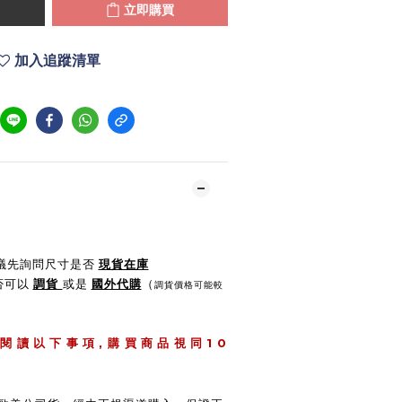
立即購買
加入追蹤清單
建議先詢問尺寸是否
現貨在庫
是否可以
調貨
或是
國外代購
（
調貨價格可能較
,
1 0
 閱 讀 以 下 事 項
購 買 商 品 視 同