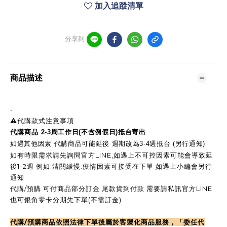
加入追蹤清單
分享到
商品描述
-
⚠️代購款式注意事項
代購商品
2-3周工作日(不含例假日)抵台寄出
如遇其他因素 代購商品可能延後 週期改為3-4週抵台 (另行通知)
如有時限需求請先詢問官方LINE,如遇上不可控因素可能會導致延
後1-2週 例如:清關緩慢.疫情因素可接受在下單 如遇上小編會另行
通知
代購/預購 可付商品部分訂金 尾款貨到付款 需要請私訊官方LINE
也可銀角零卡分期先下單(不需訂金)
代購/預購商品依照法律下單後屬於客製化商品服務，「委任代