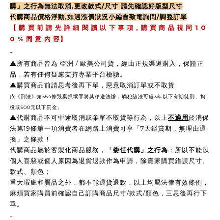
購」之行為無法取消,更改款式/尺寸 請先確認好版型尺寸
代購商品價格浮動,如遇漲價狀況小編會致電詢問/調整訂單
,
1 0
【
購 買 前 請 先 詳 細 閱 讀 以 下 事 項
購 買 商 品 視 同
0 %
同 意 內 容】
-
⚠️所有商品皆為 亞洲 / 歐美公司貨，經由正規渠道購入，保證正
品，若有任何疑慮支持專業平台檢驗。
⚠️購買商品前請思考後再下單，惡意取消訂單或不取貨
依《刑法》第354條毀棄損壞罪將其移送法辦，觸犯該法可處3年以下有期徒刑、拘
役或500元以下罰金。
⚠️
代購商品不可中途取消或棄單不取貨等行為，以上
不適用
於消保
法第19條第一項消費者在網路上消費可享「7天鑑賞期，無理由退
換」之條款！
代購商品屬於客製化商品服務，
「委任代購」之行為
；所以不能以
個人喜惡或個人原因為退貨退款作為申請，除賣家購買錯誤尺寸、
款式、顏色；
重大瑕疵和贗品之外，都不能退貨退款，以上均屬法律有效條例，
麻煩買家購買前確認自己訂購商品尺寸/款式/顏色，三思後再行下
單。
-