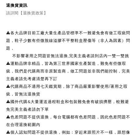
退換貨資訊
請詳閱【退換貨政策】
⚠️各大品牌目前工廠大量生產品管標準不一難避免會有做工瑕疵問
題，鞋子少數有些微脫線溢膠不平整鞋盒壓傷等（非人為因素）問
題，
不影響著用之問題皆無法退換,完美主義者請到店內一雙一雙挑
⚠️運動品牌非精品，皆為第三世界國家生產製造，難免有些微瑕
疵，我們是代購商而非原製造商，做工問題並非我們能控制，完美
主義者請先考慮清楚再下訂
⚠️代購商品不適用七天鑑賞期，除了商品嚴重影響使用/著用之瑕
疵，皆無法退換貨
⚠️國外代購&大量運送過程鞋盒和包裝難免會有破損擠壓，較難避
免完美主義者請勿下單
⚠️色差問題不提供退換，每台電腦都有色差問題，因此色差問題不
在合理退換範圍內
⚠️個人認知問題不提供退換，例如：穿起來跟照片不一樣，跟想像