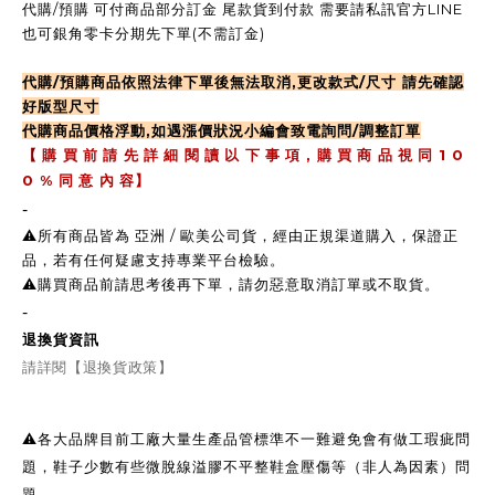
代購/預購 可付商品部分訂金 尾款貨到付款 需要請私訊官方LINE
也可銀角零卡分期先下單(不需訂金)
代購/預購商品依照法律下單後無法取消,更改款式/尺寸 請先確認
好版型尺寸
代購商品價格浮動,如遇漲價狀況小編會致電詢問/調整訂單
,
1 0
【
購 買 前 請 先 詳 細 閱 讀 以 下 事 項
購 買 商 品 視 同
0 %
同 意 內 容】
-
⚠️所有商品皆為 亞洲 / 歐美公司貨，經由正規渠道購入，保證正
品，若有任何疑慮支持專業平台檢驗。
⚠️購買商品前請思考後再下單，請勿惡意取消訂單或不取貨。
-
退換貨資訊
請詳閱【退換貨政策】
⚠️各大品牌目前工廠大量生產品管標準不一難避免會有做工瑕疵問
題，鞋子少數有些微脫線溢膠不平整鞋盒壓傷等（非人為因素）問
題，