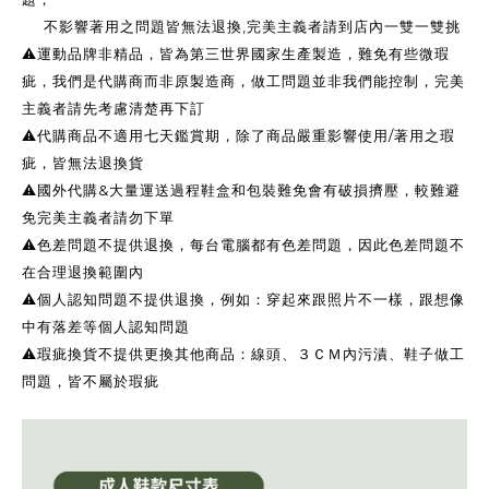
不影響著用之問題皆無法退換,完美主義者請到店內一雙一雙挑
⚠️運動品牌非精品，皆為第三世界國家生產製造，難免有些微瑕
疵，我們是代購商而非原製造商，做工問題並非我們能控制，完美
主義者請先考慮清楚再下訂
⚠️代購商品不適用七天鑑賞期，除了商品嚴重影響使用/著用之瑕
疵，皆無法退換貨
⚠️國外代購&大量運送過程鞋盒和包裝難免會有破損擠壓，較難避
免完美主義者請勿下單
⚠️色差問題不提供退換，每台電腦都有色差問題，因此色差問題不
在合理退換範圍內
⚠️個人認知問題不提供退換，例如：穿起來跟照片不一樣，跟想像
中有落差等個人認知問題
⚠️瑕疵換貨不提供更換其他商品：線頭、３ＣＭ內污漬、鞋子做工
問題，皆不屬於瑕疵