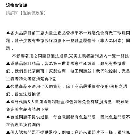
退換貨資訊
請詳閱【退換貨政策】
⚠️各大品牌目前工廠大量生產品管標準不一難避免會有做工瑕疵問
題，鞋子少數有些微脫線溢膠不平整鞋盒壓傷等（非人為因素）問
題，
不影響著用之問題皆無法退換,完美主義者請到店內一雙一雙挑
⚠️運動品牌非精品，皆為第三世界國家生產製造，難免有些微瑕
疵，我們是代購商而非原製造商，做工問題並非我們能控制，完美
主義者請先考慮清楚再下訂
⚠️代購商品不適用七天鑑賞期，除了商品嚴重影響使用/著用之瑕
疵，皆無法退換貨
⚠️國外代購&大量運送過程鞋盒和包裝難免會有破損擠壓，較難避
免完美主義者請勿下單
⚠️色差問題不提供退換，每台電腦都有色差問題，因此色差問題不
在合理退換範圍內
⚠️個人認知問題不提供退換，例如：穿起來跟照片不一樣，跟想像