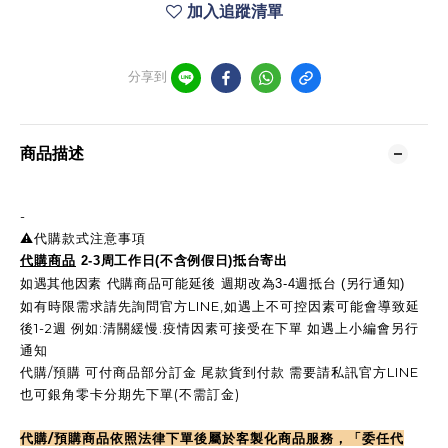
加入追蹤清單
分享到
商品描述
-
⚠️代購款式注意事項
代購商品
2-3周工作日(不含例假日)抵台寄出
如遇其他因素 代購商品可能延後 週期改為3-4週抵台 (另行通知)
如有時限需求請先詢問官方LINE,如遇上不可控因素可能會導致延
後1-2週 例如:清關緩慢.疫情因素可接受在下單 如遇上小編會另行
通知
代購/預購 可付商品部分訂金 尾款貨到付款 需要請私訊官方LINE
也可銀角零卡分期先下單(不需訂金)
代購/預購商品依照法律下單後屬於客製化商品服務，「委任代