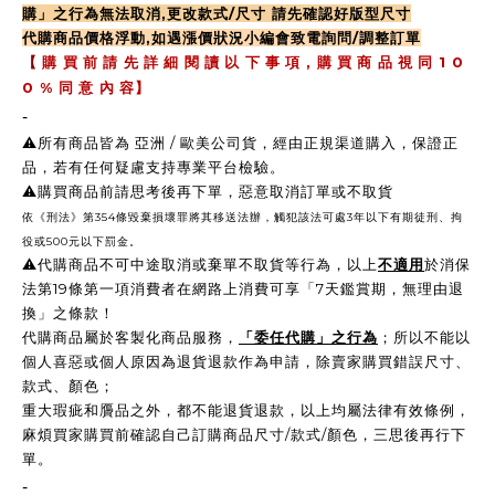
購」之行為無法取消,更改款式/尺寸 請先確認好版型尺寸
代購商品價格浮動,如遇漲價狀況小編會致電詢問/調整訂單
,
1 0
【
購 買 前 請 先 詳 細 閱 讀 以 下 事 項
購 買 商 品 視 同
0 %
同 意 內 容】
-
⚠️所有商品皆為 亞洲 / 歐美公司貨，經由正規渠道購入，保證正
品，若有任何疑慮支持專業平台檢驗。
⚠️購買商品前請思考後再下單，惡意取消訂單或不取貨
依《刑法》第354條毀棄損壞罪將其移送法辦，觸犯該法可處3年以下有期徒刑、拘
役或500元以下罰金。
⚠️
代購商品不可中途取消或棄單不取貨等行為，以上
不適用
於消保
法第19條第一項消費者在網路上消費可享「7天鑑賞期，無理由退
換」之條款！
代購商品屬於客製化商品服務，
「委任代購」之行為
；所以不能以
個人喜惡或個人原因為退貨退款作為申請，除賣家購買錯誤尺寸、
款式、顏色；
重大瑕疵和贗品之外，都不能退貨退款，以上均屬法律有效條例，
麻煩買家購買前確認自己訂購商品尺寸/款式/顏色，三思後再行下
單。
-