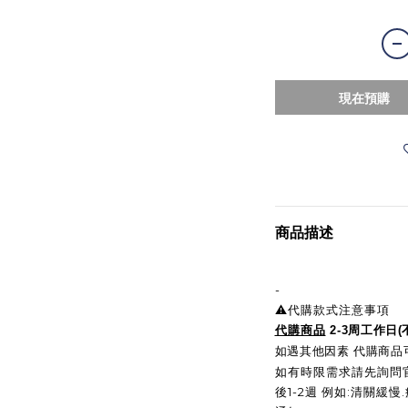
現在預購
商品描述
-
⚠️代購款式注意事項
代購商品
2-3周工作日
如遇其他因素 代購商品可
如有時限需求請先詢問官
後1-2週 例如:清關緩