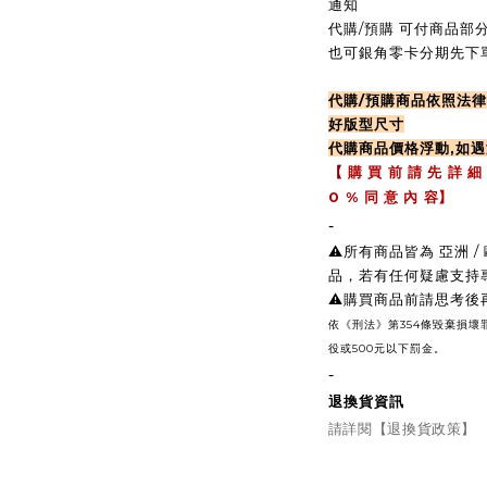
通知
代購/預購 可付商品部分
也可銀角零卡分期先下單
代購/預購商品依照法律
好版型尺寸
代購商品價格浮動,如
【
購 買 前 請 先 詳 細
0 %
同 意 內 容】
-
⚠️所有商品皆為 亞洲
品，若有任何疑慮支持
⚠️購買商品前請思考
依《刑法》第354條毀棄損
役或500元以下罰金。
-
退換貨資訊
請詳閱【退換貨政策】