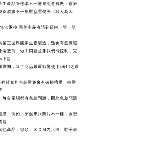
大量生產品管標準不一難避免會有做工瑕疵
脫線溢膠不平整鞋盒壓傷等（非人為因
法退換,完美主義者請到店內一雙一雙
皆為第三世界國家生產製造，難免有些微瑕
原製造商，做工問題並非我們能控制，完
再下訂
鑑賞期，除了商品嚴重影響使用/著用之瑕
送過程鞋盒和包裝難免會有破損擠壓，較難
單
換，每台電腦都有色差問題，因此色差問題
供退換，例如：穿起來跟照片不一樣，跟想
問題
換其他商品：線頭、３ＣＭ內污漬、鞋子做