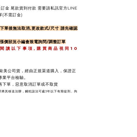
訂金 尾款貨到付款 需要請私訊官方LINE
(不需訂金)
下單後無法取消,更改款式/尺寸 請先確認
遇漲價狀況小編會致電詢問/調整訂單
,
1 0
 閱 讀 以 下 事 項
購 買 商 品 視 同
 / 歐美公司貨，經由正規渠道購入，保證正
專業平台檢驗。
後再下單，惡意取消訂單或不取貨
壞罪將其移送法辦，觸犯該法可處3年以下有期徒刑、拘