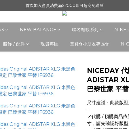
首次加入會員消費滿$2000即可超商免運🛒
AS
NEW BALANCE
聯名鞋款系列
NIKE
服飾 / 配件
現貨專區
童鞋✿小朋友專區✿
NI
NICEDAY 代購
ADISTAR 
巴黎世家 平替 
尺寸建議：此款版型
-
📌代購 / 預購商
寸，請先確認好版型