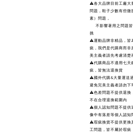
⚠️各大品牌目前工廠
問題，鞋子少數有些微
素）問題，
不影響著用之問題皆無
挑
⚠️運動品牌非精品，
疵，我們是代購商而非
美主義者請先考慮清楚
⚠️代購商品不適用七天
疵，皆無法退換貨
⚠️國外代購&大量運
避免完美主義者請勿下
⚠️色差問題不提供退
不在合理退換範圍內
⚠️個人認知問題不提
像中有落差等個人認知
⚠️瑕疵換貨不提供更
工問題，皆不屬於瑕疵