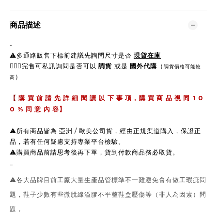
商品描述
-
⚠️多通路販售下標前建議先詢問尺寸是否
現貨在庫
🙋🏼‍♀完售可私訊詢問是否可以
調貨
或是
國外代購
（
調貨價格可能較
）
高
,
1 0
【
購 買 前 請 先 詳 細 閱 讀 以 下 事 項
購 買 商 品 視 同
0 %
同 意 內 容】
⚠️所有商品皆為 亞洲 / 歐美公司貨，經由正規渠道購入，保證正
品，若有任何疑慮支持專業平台檢驗。
⚠️購買商品前請思考後再下單，貨到付款商品務必取貨。
-
⚠️各大品牌目前工廠大量生產品管標準不一難避免會有做工瑕疵問
題，鞋子少數有些微脫線溢膠不平整鞋盒壓傷等（非人為因素）問
題，