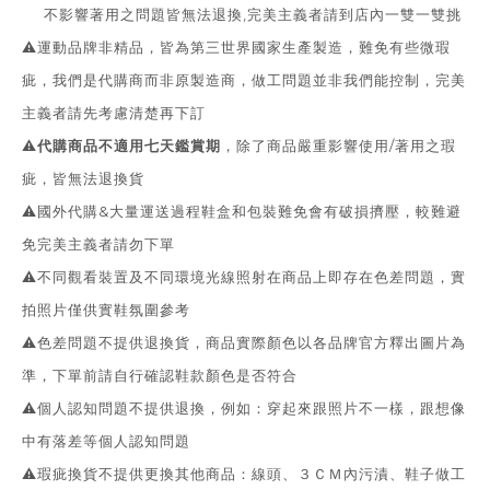
不影響著用之問題皆無法退換,完美主義者請到店內一雙一雙挑
⚠️運動品牌非精品，皆為第三世界國家生產製造，難免有些微瑕
疵，我們是代購商而非原製造商，做工問題並非我們能控制，完美
主義者請先考慮清楚再下訂
⚠️
代購商品不適用七天鑑賞期
，除了商品嚴重影響使用/著用之瑕
疵，皆無法退換貨
⚠️國外代購&大量運送過程鞋盒和包裝難免會有破損擠壓，較難避
免完美主義者請勿下單
⚠️不同觀看裝置及不同環境光線照射在商品上即存在色差問題，實
拍照片僅供實鞋氛圍參考
⚠️色差問題不提供退換貨，商品實際顏色以各品牌官方釋出圖片為
準，下單前請自行確認鞋款顏色是否符合
⚠️個人認知問題不提供退換，例如：穿起來跟照片不一樣，跟想像
中有落差等個人認知問題
⚠️瑕疵換貨不提供更換其他商品：線頭、３ＣＭ內污漬、鞋子做工