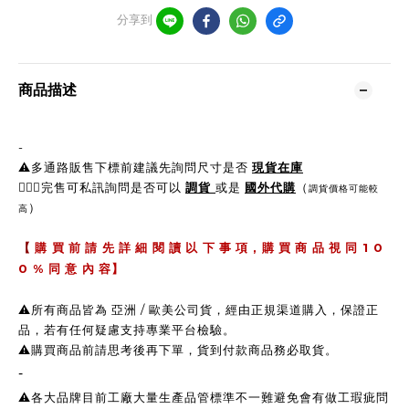
分享到
商品描述
-
⚠️多通路販售下標前建議先詢問尺寸是否
現貨在庫
🙋🏼‍♀完售可私訊詢問是否可以
調貨
或是
國外代購
（
調貨價格可能較
）
高
,
1 0
【
購 買 前 請 先 詳 細 閱 讀 以 下 事 項
購 買 商 品 視 同
0 %
同 意 內 容】
⚠️所有商品皆為 亞洲 / 歐美公司貨，經由正規渠道購入，保證正
品，若有任何疑慮支持專業平台檢驗。
⚠️購買商品前請思考後再下單，貨到付款商品務必取貨。
-
⚠️各大品牌目前工廠大量生產品管標準不一難避免會有做工瑕疵問