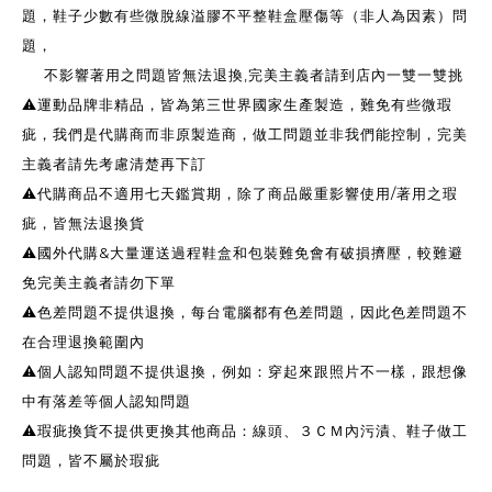
題，鞋子少數有些微脫線溢膠不平整鞋盒壓傷等（非人為因素）問
題，
不影響著用之問題皆無法退換,完美主義者請到店內一雙一雙挑
⚠️運動品牌非精品，皆為第三世界國家生產製造，難免有些微瑕
疵，我們是代購商而非原製造商，做工問題並非我們能控制，完美
主義者請先考慮清楚再下訂
⚠️代購商品不適用七天鑑賞期，除了商品嚴重影響使用/著用之瑕
疵，皆無法退換貨
⚠️國外代購&大量運送過程鞋盒和包裝難免會有破損擠壓，較難避
免完美主義者請勿下單
⚠️色差問題不提供退換，每台電腦都有色差問題，因此色差問題不
在合理退換範圍內
⚠️個人認知問題不提供退換，例如：穿起來跟照片不一樣，跟想像
中有落差等個人認知問題
⚠️瑕疵換貨不提供更換其他商品：線頭、３ＣＭ內污漬、鞋子做工
問題，皆不屬於瑕疵