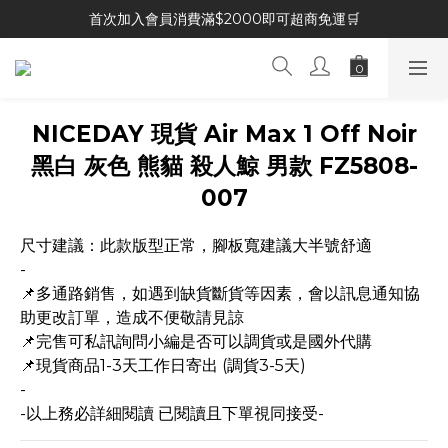
首次加入會員消費滿$2000即可超商免運🛒
NICEDAY 現貨 Air Max 1 Off Noir
黑白 灰色 熊貓 殺人鯨 男款 FZ5808-
007
尺寸建議：此款版型正常，腳板寬建議大半號舒適
-
📌多通路銷售，如遇到缺貨斷貨等因素，會以訊息通知協
助更改訂單，造成不便敬請見諒
📌完售可私訊詢問小編是否可以調貨或是國外代購
📌現貨商品1-3天工作日寄出 (調貨3-5天)
-
-以上務必詳細閱讀 已閱讀且下單視同接受-