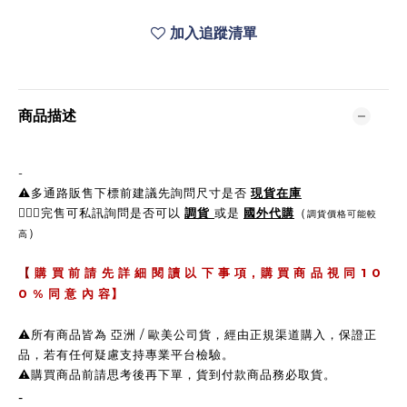
加入追蹤清單
商品描述
-
⚠️多通路販售下標前建議先詢問尺寸是否
現貨在庫
🙋🏼‍♀完售可私訊詢問是否可以
調貨
或是
國外代購
（
調貨價格可能較
）
高
,
1 0
【
購 買 前 請 先 詳 細 閱 讀 以 下 事 項
購 買 商 品 視 同
0 %
同 意 內 容】
⚠️所有商品皆為 亞洲 / 歐美公司貨，經由正規渠道購入，保證正
品，若有任何疑慮支持專業平台檢驗。
⚠️購買商品前請思考後再下單，貨到付款商品務必取貨。
-