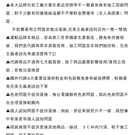
⚠️各大品牌目前工廠大量生產品管標準不一難避免會有做工瑕疵問
題，鞋子少數有些微脫線溢膠不平整鞋盒壓傷等（非人為因素）問
題，
不影響著用之問題皆無法退換,完美主義者請到店內一雙一雙挑
⚠️運動品牌非精品，皆為第三世界國家生產製造，難免有些微瑕
疵，我們是代購商而非原製造商，做工問題並非我們能控制，完美
主義者請先考慮清楚再下訂
⚠️代購商品不適用七天鑑賞期，除了商品嚴重影響使用/著用之瑕
疵，皆無法退換貨
⚠️國外代購&大量運送過程鞋盒和包裝難免會有破損擠壓，較難避
免完美主義者請勿下單
⚠️色差問題不提供退換，每台電腦都有色差問題，因此色差問題不
在合理退換範圍內
⚠️個人認知問題不提供退換，例如：穿起來跟照片不一樣，跟想像
中有落差等個人認知問題
⚠️瑕疵換貨不提供更換其他商品：線頭、３ＣＭ內污漬、鞋子做工