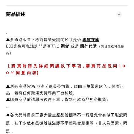
商品描述
-
⚠️多通路販售下標前建議先詢問尺寸是否
現貨在庫
🙋🏼‍♀完售可私訊詢問是否可以
調貨
或是
國外代購
（
調貨價格可能較
）
高
,
1 0
【
購 買 前 請 先 詳 細 閱 讀 以 下 事 項
購 買 商 品 視 同
0 %
同 意 內 容】
⚠️所有商品皆為 亞洲 / 歐美公司貨，經由正規渠道購入，保證正
品，若有任何疑慮支持專業平台檢驗。
⚠️購買商品前請思考後再下單，貨到付款商品務必取貨。
-
⚠️各大品牌目前工廠大量生產品管標準不一難避免會有做工瑕疵問
題，鞋子少數有些微脫線溢膠不平整鞋盒壓傷等（非人為因素）問
題，