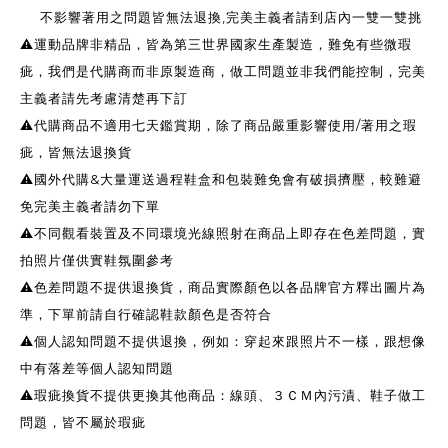
不影響著用之問題皆無法退換,完美主義者請到店內一雙一雙挑
⚠️運動品牌非精品，皆為第三世界國家生產製造，難免有些微瑕
疵，我們是代購商而非原製造商，做工問題並非我們能控制，完美
主義者請先考慮清楚再下訂
⚠️代購商品不適用七天鑑賞期，除了商品嚴重影響使用/著用之瑕
疵，皆無法退換貨
⚠️國外代購&大量運送過程鞋盒和包裝難免會有破損擠壓，較難避
免完美主義者請勿下單
⚠️不同觀看裝置及不同環境光線照射在商品上即存在色差問題，實
拍照片僅供實鞋氛圍參考
⚠️色差問題不提供退換貨，商品實際顏色以各品牌官方釋出圖片為
準，下單前請自行確認鞋款顏色是否符合
⚠️個人認知問題不提供退換，例如：穿起來跟照片不一樣，跟想像
中有落差等個人認知問題
⚠️瑕疵換貨不提供更換其他商品：線頭、３ＣＭ內污漬、鞋子做工
問題，皆不屬於瑕疵