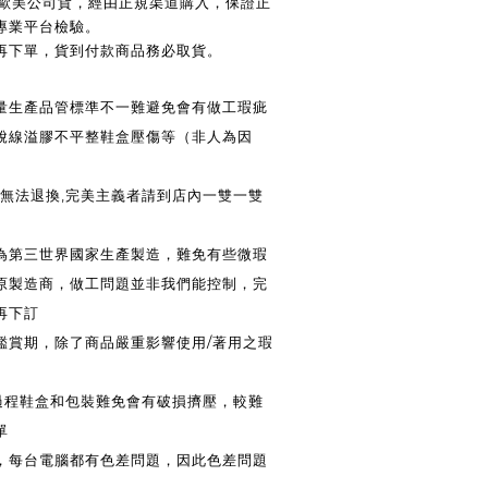
 / 歐美公司貨，經由正規渠道購入，保證正
專業平台檢驗。
後再下單，貨到付款商品務必取貨。
大量生產品管標準不一難避免會有做工瑕疵
脫線溢膠不平整鞋盒壓傷等（非人為因
法退換,完美主義者請到店內一雙一雙
皆為第三世界國家生產製造，難免有些微瑕
原製造商，做工問題並非我們能控制，完
再下訂
鑑賞期，除了商品嚴重影響使用/著用之瑕
送過程鞋盒和包裝難免會有破損擠壓，較難
單
換，每台電腦都有色差問題，因此色差問題