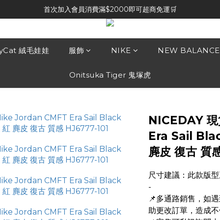
首次加入會員消費滿$2000即可超商免運🛒
lyCat 絨毛娃娃
服飾
NIKE
NEW BALANCE
Onitsuka Tiger 鬼塚虎
NICEDAY 現貨
Era Sail B
麂皮 復古 質感 
尺寸建議：此款版型
-
📌多通路銷售，如
助更改訂單，造成不