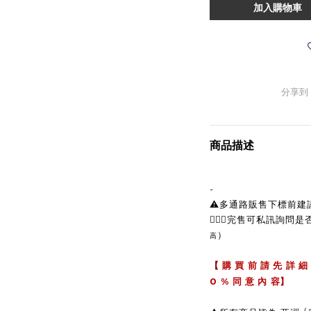
加入購物車
分享到
商品描述
-
⚠️多通路販售下標前
🙋🏼‍♀完售可私訊詢問
）
高
【
購 買 前 請 先 詳 細
0 %
同 意 內 容】