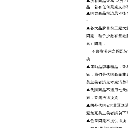
⚠️所有商品皆為 亞洲
品，若有任何疑慮支持
⚠️購買商品前請思考
-
⚠️各大品牌目前工廠
問題，鞋子少數有些微
素）問題，
不影響著用之問題皆無
挑
⚠️運動品牌非精品，
疵，我們是代購商而非
美主義者請先考慮清楚
⚠️代購商品不適用七天
疵，皆無法退換貨
⚠️國外代購&大量運
避免完美主義者請勿下
⚠️色差問題不提供退