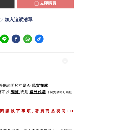
立即購買
加入追蹤清單
建議先詢問尺寸是否
現貨在庫
是否可以
調貨
或是
國外代購
（
調貨價格可能較
,
1 0
 閱 讀 以 下 事 項
購 買 商 品 視 同