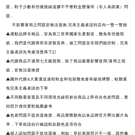
題，鞋子少數有些微脫線溢膠不平整鞋盒壓傷等（非人為因素）問
題，
不影響著用之問題皆無法退換,完美主義者請到店內一雙一雙挑
⚠️運動品牌非精品，皆為第三世界國家生產製造，難免有些微瑕
疵，我們是代購商而非原製造商，做工問題並非我們能控制，完美
主義者請先考慮清楚再下訂
⚠️代購商品不適用七天鑑賞期，除了商品嚴重影響使用/著用之瑕
疵，皆無法退換貨
⚠️國外代購&大量運送過程鞋盒和包裝難免會有破損擠壓，較難避
免完美主義者請勿下單
⚠️不同觀看裝置及不同環境光線照射在商品上即存在色差問題，實
拍照片僅供實鞋氛圍參考
⚠️色差問題不提供退換貨，商品實際顏色以各品牌官方釋出圖片為
準，下單前請自行確認鞋款顏色是否符合
⚠️個人認知問題不提供退換，例如：穿起來跟照片不一樣，跟想像