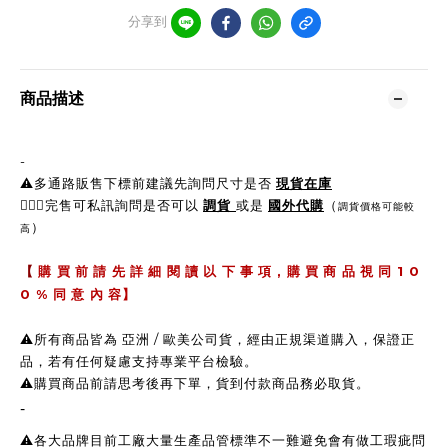
分享到
商品描述
-
⚠️多通路販售下標前建議先詢問尺寸是否
現貨在庫
🙋🏼‍♀完售可私訊詢問是否可以
調貨
或是
國外代購
（
調貨價格可能較
）
高
,
1 0
【
購 買 前 請 先 詳 細 閱 讀 以 下 事 項
購 買 商 品 視 同
0 %
同 意 內 容】
⚠️所有商品皆為 亞洲 / 歐美公司貨，經由正規渠道購入，保證正
品，若有任何疑慮支持專業平台檢驗。
⚠️購買商品前請思考後再下單，貨到付款商品務必取貨。
-
⚠️各大品牌目前工廠大量生產品管標準不一難避免會有做工瑕疵問