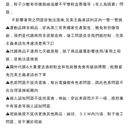
題，鞋子少數有些微脫線溢膠不平整鞋盒壓傷等（非人為因素）問
題，
不影響著用之問題皆無法退換,完美主義者請到店內一雙一雙挑
⚠️運動品牌非精品，皆為第三世界國家生產製造，難免有些微瑕
疵，我們是代購商而非原製造商，做工問題並非我們能控制，完美
主義者請先考慮清楚再下訂
⚠️代購商品不適用七天鑑賞期，除了商品嚴重影響使用/著用之瑕
疵，皆無法退換貨
⚠️國外代購&大量運送過程鞋盒和包裝難免會有破損擠壓，較難避
免完美主義者請勿下單
⚠️色差問題不提供退換，每台電腦都有色差問題，因此色差問題不
在合理退換範圍內
⚠️個人認知問題不提供退換，例如：穿起來跟照片不一樣，跟想像
中有落差等個人認知問題
⚠️瑕疵換貨不提供更換其他商品：線頭、３ＣＭ內污漬、鞋子做工
問題，皆不屬於瑕疵