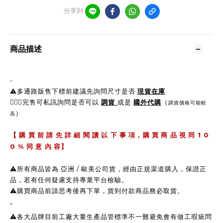
分享到
商品描述
-
⚠️多通路販售下標前建議先詢問尺寸是否
現貨在庫
🙋🏼‍♀完售可私訊詢問是否可以
調貨
或是
國外代購
（
調貨價格可能較
）
高
,
1 0
【
購 買 前 請 先 詳 細 閱 讀 以 下 事 項
購 買 商 品 視 同
0 %
同 意 內 容】
⚠️所有商品皆為 亞洲 / 歐美公司貨，經由正規渠道購入，保證正
品，若有任何疑慮支持專業平台檢驗。
⚠️購買商品前請思考後再下單，貨到付款商品務必取貨。
-
⚠️各大品牌目前工廠大量生產品管標準不一難避免會有做工瑕疵問