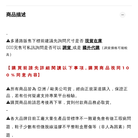
商品描述
-
⚠️多通路販售下標前建議先詢問尺寸是否
現貨在庫
🙋🏼‍♀完售可私訊詢問是否可以
調貨
或是
國外代購
（
調貨價格可能較
）
高
,
1 0
【
購 買 前 請 先 詳 細 閱 讀 以 下 事 項
購 買 商 品 視 同
0 %
同 意 內 容】
⚠️所有商品皆為 亞洲 / 歐美公司貨，經由正規渠道購入，保證正
品，若有任何疑慮支持專業平台檢驗。
⚠️購買商品前請思考後再下單，貨到付款商品務必取貨。
-
⚠️各大品牌目前工廠大量生產品管標準不一難避免會有做工瑕疵問
題，鞋子少數有些微脫線溢膠不平整鞋盒壓傷等（非人為因素）問
題，