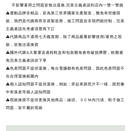
不影響著用之問題皆無法退換,完美主義者請到店內一雙一雙挑
⚠️運動品牌非精品，皆為第三世界國家生產製造，難免有些微瑕
疵，我們是代購商而非原製造商，做工問題並非我們能控制，完美
主義者請先考慮清楚再下訂
⚠️代購商品不適用七天鑑賞期，除了商品嚴重影響使用/著用之瑕
疵，皆無法退換貨
⚠️國外代購&大量運送過程鞋盒和包裝難免會有破損擠壓，較難避
免完美主義者請勿下單
⚠️色差問題不提供退換，每台電腦都有色差問題，因此色差問題不
在合理退換範圍內
⚠️個人認知問題不提供退換，例如：穿起來跟照片不一樣，跟想像
中有落差等個人認知問題
⚠️瑕疵換貨不提供更換其他商品：線頭、３ＣＭ內污漬、鞋子做工
問題，皆不屬於瑕疵