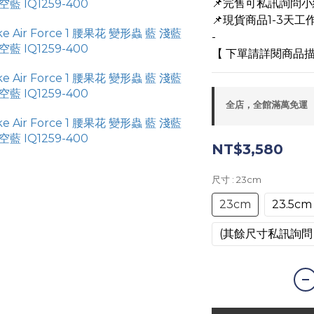
📌完售可私訊詢問
📌現貨商品1-3天工作
-
【 下單請詳閱商品描
全店，全館滿萬免運
NT$3,580
尺寸
: 23cm
23cm
23.5cm
(其餘尺寸私訊詢問