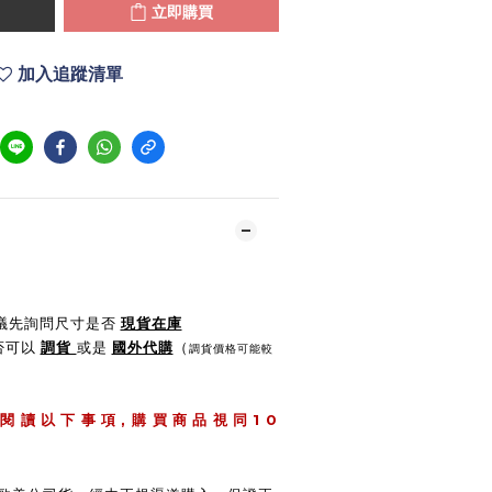
立即購買
加入追蹤清單
建議先詢問尺寸是否
現貨在庫
是否可以
調貨
或是
國外代購
（
調貨價格可能較
,
1 0
 閱 讀 以 下 事 項
購 買 商 品 視 同