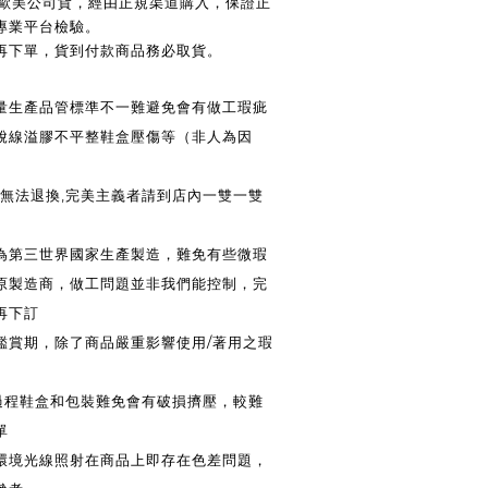
 / 歐美公司貨，經由正規渠道購入，保證正
專業平台檢驗。
後再下單，貨到付款商品務必取貨。
大量生產品管標準不一難避免會有做工瑕疵
脫線溢膠不平整鞋盒壓傷等（非人為因
法退換,完美主義者請到店內一雙一雙
皆為第三世界國家生產製造，難免有些微瑕
原製造商，做工問題並非我們能控制，完
再下訂
鑑賞期，除了商品嚴重影響使用/著用之瑕
送過程鞋盒和包裝難免會有破損擠壓，較難
單
同環境光線照射在商品上即存在色差問題，