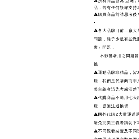
⚠️所有商品皆為 亞洲
品，若有任何疑慮支持
⚠️購買商品前請思考
-
⚠️各大品牌目前工廠
問題，鞋子少數有些微
素）問題，
不影響著用之問題皆無
挑
⚠️運動品牌非精品，
疵，我們是代購商而非
美主義者請先考慮清楚
⚠️代購商品不適用七天
疵，皆無法退換貨
⚠️國外代購&大量運
避免完美主義者請勿下
⚠️不同觀看裝置及不