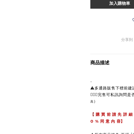
加入購物車
分享到
商品描述
-
⚠️多通路販售下標前
🙋🏼‍♀完售可私訊詢問
）
高
【
購 買 前 請 先 詳 細
0 %
同 意 內 容】