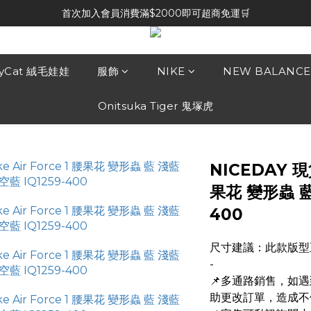
首次加入會員消費滿$2000即可超商免運🛒
lyCat 絨毛娃娃
服飾
NIKE
NEW BALANCE
Onitsuka Tiger 鬼塚虎
NICEDAY 現貨
果花 變形蟲 藍
400
尺寸建議：此款版型
-
📌多通路銷售，如
助更改訂單，造成不