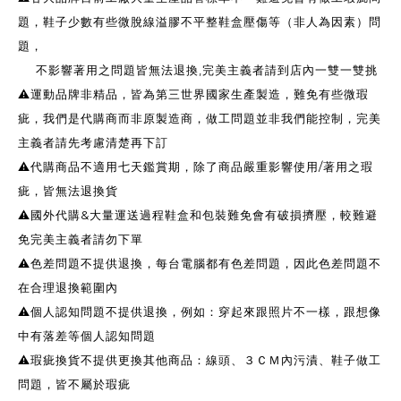
題，鞋子少數有些微脫線溢膠不平整鞋盒壓傷等（非人為因素）問
題，
不影響著用之問題皆無法退換,完美主義者請到店內一雙一雙挑
⚠️運動品牌非精品，皆為第三世界國家生產製造，難免有些微瑕
疵，我們是代購商而非原製造商，做工問題並非我們能控制，完美
主義者請先考慮清楚再下訂
⚠️代購商品不適用七天鑑賞期，除了商品嚴重影響使用/著用之瑕
疵，皆無法退換貨
⚠️國外代購&大量運送過程鞋盒和包裝難免會有破損擠壓，較難避
免完美主義者請勿下單
⚠️色差問題不提供退換，每台電腦都有色差問題，因此色差問題不
在合理退換範圍內
⚠️個人認知問題不提供退換，例如：穿起來跟照片不一樣，跟想像
中有落差等個人認知問題
⚠️瑕疵換貨不提供更換其他商品：線頭、３ＣＭ內污漬、鞋子做工
問題，皆不屬於瑕疵