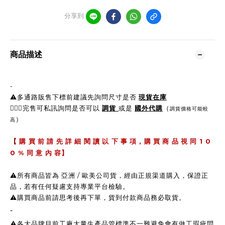
分享到
商品描述
-
⚠️多通路販售下標前建議先詢問尺寸是否
現貨在庫
🙋🏼‍♀完售可私訊詢問是否可以
調貨
或是
國外代購
（
調貨價格可能較
）
高
,
1 0
【
購 買 前 請 先 詳 細 閱 讀 以 下 事 項
購 買 商 品 視 同
0 %
同 意 內 容】
⚠️所有商品皆為 亞洲 / 歐美公司貨，經由正規渠道購入，保證正
品，若有任何疑慮支持專業平台檢驗。
⚠️購買商品前請思考後再下單，貨到付款商品務必取貨。
-
⚠️各大品牌目前工廠大量生產品管標準不一難避免會有做工瑕疵問