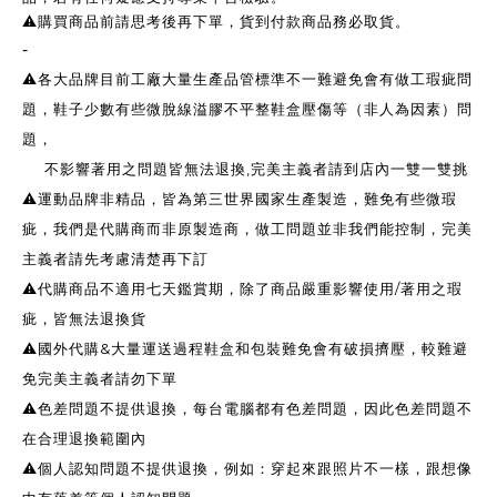
⚠️購買商品前請思考後再下單，貨到付款商品務必取貨。
-
⚠️各大品牌目前工廠大量生產品管標準不一難避免會有做工瑕疵問
題，鞋子少數有些微脫線溢膠不平整鞋盒壓傷等（非人為因素）問
題，
不影響著用之問題皆無法退換,完美主義者請到店內一雙一雙挑
⚠️運動品牌非精品，皆為第三世界國家生產製造，難免有些微瑕
疵，我們是代購商而非原製造商，做工問題並非我們能控制，完美
主義者請先考慮清楚再下訂
⚠️代購商品不適用七天鑑賞期，除了商品嚴重影響使用/著用之瑕
疵，皆無法退換貨
⚠️國外代購&大量運送過程鞋盒和包裝難免會有破損擠壓，較難避
免完美主義者請勿下單
⚠️色差問題不提供退換，每台電腦都有色差問題，因此色差問題不
在合理退換範圍內
⚠️個人認知問題不提供退換，例如：穿起來跟照片不一樣，跟想像