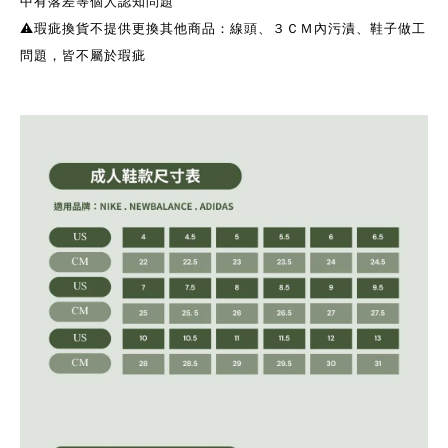
中有落差等個人認知問題
⚠️瑕疵換貨不提供更換其他商品：線頭、３ＣＭ內污漬、鞋子做工
問題，皆不屬於瑕疵