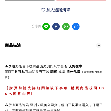
加入追蹤清單
分享到
商品描述
-
⚠️多通路販售下標前建議先詢問尺寸是否
現貨在庫
🙋🏼‍♀完售可私訊詢問是否可以
調貨
或是
國外代購
（
調貨價格可能較
）
高
,
1 0
【
購 買 前 請 先 詳 細 閱 讀 以 下 事 項
購 買 商 品 視 同
0 %
同 意 內 容】
⚠️所有商品皆為 亞洲 / 歐美公司貨，經由正規渠道購入，保證正
品，若有任何疑慮支持專業平台檢驗。