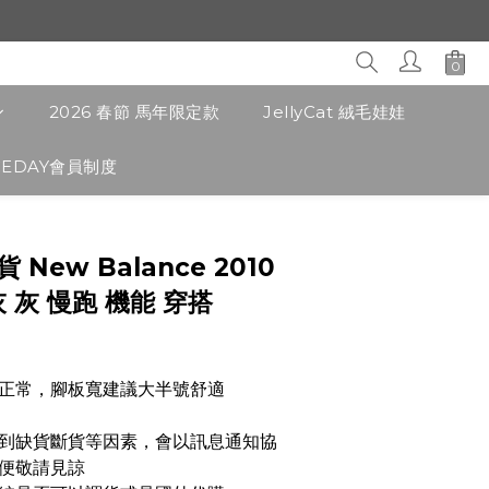
2026 春節 馬年限定款
JellyCat 絨毛娃娃
CEDAY會員制度
立即購買
貨 New Balance 2010
 灰 慢跑 機能 穿搭
正常，腳板寬建議大半號舒適
遇到缺貨斷貨等因素，會以訊息通知協
便敬請見諒