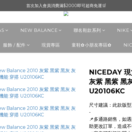
首次加入會員消費滿$2000即可超商免運🛒
AS
NEW BALANCE
聯名鞋款系列
NIKE
服飾 / 配件
現貨專區
童鞋✿小朋友專區✿
NI
NICEDAY 現
灰紫 黑紫 黑灰
U20106KC
尺寸建議：此款版型
-
📌多通路銷售，如
助更改訂單，造成不