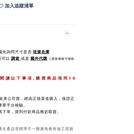
加入追蹤清單
建議先詢問尺寸是否
現貨在庫
是否可以
調貨
或是
國外代購
（
調貨價格可能較
,
1 0
 閱 讀 以 下 事 項
購 買 商 品 視 同
 / 歐美公司貨，經由正規渠道購入，保證正
專業平台檢驗。
後再下單，貨到付款商品務必取貨。
大量生產品管標準不一難避免會有做工瑕疵