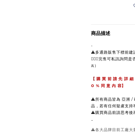
商品描述
-
⚠️多通路販售下標前
🙋🏼‍♀完售可私訊詢問
）
高
【
購 買 前 請 先 詳 細
0 %
同 意 內 容】
⚠️所有商品皆為 亞洲
品，若有任何疑慮支持
⚠️購買商品前請思考
-
⚠️各大品牌目前工廠