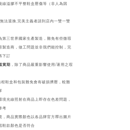
脫線溢膠不平整鞋盒壓傷等（非人為因
法退換,完美主義者請到店內一雙一雙
皆為第三世界國家生產製造，難免有些微瑕
原製造商，做工問題並非我們能控制，完
再下訂
鑑賞期
，除了商品嚴重影響使用/著用之瑕
送過程鞋盒和包裝難免會有破損擠壓，較難
單
同環境光線照射在商品上即存在色差問題，
參考
換貨，商品實際顏色以各品牌官方釋出圖片
認鞋款顏色是否符合