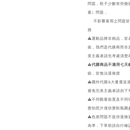
問題，鞋子少數有些微
素）問題，
不影響著用之問題皆無
挑
⚠️運動品牌非精品，
疵，我們是代購商而非
美主義者請先考慮清楚
⚠️
代購商品不適用七天
疵，皆無法退換貨
⚠️國外代購&大量運
避免完美主義者請勿下
⚠️不同觀看裝置及不
實拍照片僅供實鞋氛圍
⚠️色差問題不提供退
為準，下單前請自行確