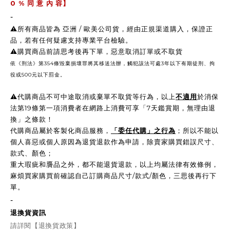
0 %
同 意 內 容】
-
⚠️所有商品皆為 亞洲 / 歐美公司貨，經由正規渠道購入，保證正
品，若有任何疑慮支持專業平台檢驗。
⚠️購買商品前請思考後再下單，惡意取消訂單或不取貨
依《刑法》第354條毀棄損壞罪將其移送法辦，觸犯該法可處3年以下有期徒刑、拘
役或500元以下罰金。
⚠️
代購商品不可中途取消或棄單不取貨等行為，以上
不適用
於消保
法第19條第一項消費者在網路上消費可享「7天鑑賞期，無理由退
換」之條款！
代購商品屬於客製化商品服務，
「委任代購」之行為
；所以不能以
個人喜惡或個人原因為退貨退款作為申請，除賣家購買錯誤尺寸、
款式、顏色；
重大瑕疵和贗品之外，都不能退貨退款，以上均屬法律有效條例，
麻煩買家購買前確認自己訂購商品尺寸/款式/顏色，三思後再行下
單。
-
退換貨資訊
請詳閱【退換貨政策】