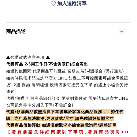
加入追蹤清單
商品描述
-
⚠️代購款式注意事項 ⚠️
代購商品
2-3周工作日(不含例假日)抵台寄出
如遇其他因素 代購商品可能延後 週期改為3-4週抵台 (另行通知)
如有時限需求請先詢問官方LINE,如遇上不可控因素可能會導致延
後1-2週 例如:清關緩慢.疫情因素可接受在下單 如遇上小編會另行
通知
代購/預購 可付商品部分訂金 尾款到貨付款 需要請私訊官方LINE
也可銀角零卡分期先下單(不需訂金)
代購/預購商品依照法律下單後屬於客製化商品服務，「委任代
購」之行為無法取消,更改款式/尺寸 請先確認好版型尺寸
代購商品價格浮動,如遇漲價狀況小編會致電詢問/調整訂單
,
1 0
【
購 買 前 請 先 詳 細 閱 讀 以 下 事 項
購 買 商 品 視 同