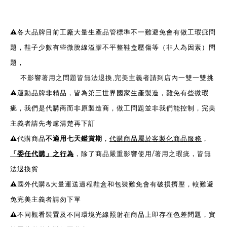
⚠️各大品牌目前工廠大量生產品管標準不一難避免會有做工瑕疵問
題，鞋子少數有些微脫線溢膠不平整鞋盒壓傷等（非人為因素）問
題，
不影響著用之問題皆無法退換,完美主義者請到店內一雙一雙挑
⚠️運動品牌非精品，皆為第三世界國家生產製造，難免有些微瑕
疵，我們是代購商而非原製造商，做工問題並非我們能控制，完美
主義者請先考慮清楚再下訂
⚠️代購商品
不適用七天鑑賞期
，
代購商品屬於客製化商品服務
，
「委任代購」之行為
，除了商品嚴重影響使用/著用之瑕疵，皆無
法退換貨
⚠️國外代購&大量運送過程鞋盒和包裝難免會有破損擠壓，較難避
免完美主義者請勿下單
⚠️不同觀看裝置及不同環境光線照射在商品上即存在色差問題，實