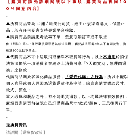
,
1 0
【
購 買 前 請 先 詳 細 閱 讀 以 下 事 項
購 買 商 品 視 同
0 %
同 意 內 容】
-
⚠️所有商品皆為 亞洲 / 歐美公司貨，經由正規渠道購入，保證正
品，若有任何疑慮支持專業平台檢驗。
⚠️購買商品前請思考後再下單，惡意取消訂單或不取貨
依《刑法》第354條毀棄損壞罪將其移送法辦，觸犯該法可處3年以下有期徒刑、拘
役或500元以下罰金。
⚠️
代購商品不可中途取消或棄單不取貨等行為，以上
不適用
於消保
法第19條第一項消費者在網路上消費可享「7天鑑賞期，無理由退
換」之條款！
代購商品屬於客製化商品服務，
「委任代購」之行為
；所以不能以
個人喜惡或個人原因為退貨退款作為申請，除賣家購買錯誤尺寸、
款式、顏色；
重大瑕疵和贗品之外，都不能退貨退款，以上均屬法律有效條例，
麻煩買家購買前確認自己訂購商品尺寸/款式/顏色，三思後再行下
單。
-
退換貨資訊
請詳閱【退換貨政策】