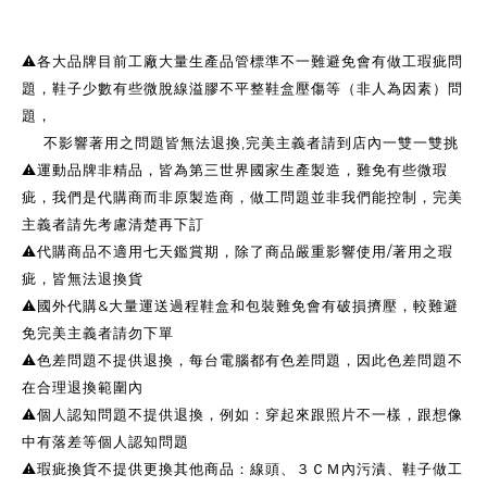
⚠️各大品牌目前工廠大量生產品管標準不一難避免會有做工瑕疵問
題，鞋子少數有些微脫線溢膠不平整鞋盒壓傷等（非人為因素）問
題，
不影響著用之問題皆無法退換,完美主義者請到店內一雙一雙挑
⚠️運動品牌非精品，皆為第三世界國家生產製造，難免有些微瑕
疵，我們是代購商而非原製造商，做工問題並非我們能控制，完美
主義者請先考慮清楚再下訂
⚠️代購商品不適用七天鑑賞期，除了商品嚴重影響使用/著用之瑕
疵，皆無法退換貨
⚠️國外代購&大量運送過程鞋盒和包裝難免會有破損擠壓，較難避
免完美主義者請勿下單
⚠️色差問題不提供退換，每台電腦都有色差問題，因此色差問題不
在合理退換範圍內
⚠️個人認知問題不提供退換，例如：穿起來跟照片不一樣，跟想像
中有落差等個人認知問題
⚠️瑕疵換貨不提供更換其他商品：線頭、３ＣＭ內污漬、鞋子做工