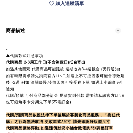
加入追蹤清單
商品描述
-
⚠️代購款式注意事項
代購商品
2-3周工作日(不含例假日)抵台寄出
如遇其他因素 代購商品可能延後 週期改為3-4週抵台 (另行通知)
如有時限需求請先詢問官方LINE,如遇上不可控因素可能會導致延
後1-2週 例如:清關緩慢.疫情因素可接受在下單 如遇上小編會另行
通知
代購/預購 可付商品部分訂金 尾款貨到付款 需要請私訊官方LINE
也可銀角零卡分期先下單(不需訂金)
代購/預購商品依照法律下單後屬於客製化商品服務，「委任代
購」之行為無法取消,更改款式/尺寸 請先確認好版型尺寸
代購商品價格浮動,如遇漲價狀況小編會致電詢問/調整訂單