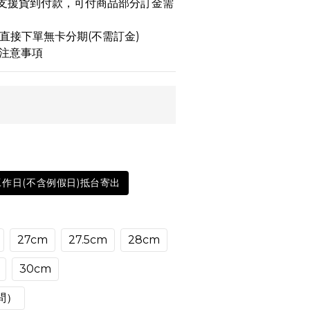
品不支援貨到付款，可付商品部分訂金需
 可直接下單無卡分期(不需訂金)
注意事項
工作日(不含例假日)抵台寄出
27cm
27.5cm
28cm
30cm
問）