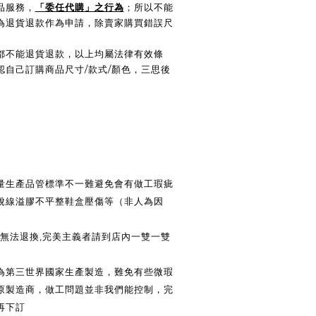
品服務，
「委任代購」之行為
；所以不能
為退貨退款作為申請，除賣家購買錯誤尺
都不能退貨退款，以上均屬法律有效條
認自己訂購商品尺寸/款式/顏色，三思後
大量生產品管標準不一難避免會有做工瑕疵
脫線溢膠不平整鞋盒壓傷等（非人為因
法退換,完美主義者請到店內一雙一雙
皆為第三世界國家生產製造，難免有些微瑕
原製造商，做工問題並非我們能控制，完
再下訂