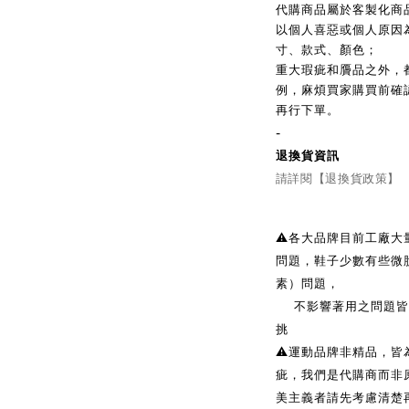
代購商品屬於客製化商
以個人喜惡或個人原因
寸、款式、顏色；
重大瑕疵和贗品之外，
例，麻煩買家購買前確
再行下單。
-
退換貨資訊
請詳閱【退換貨政策】
⚠️各大品牌目前工廠
問題，鞋子少數有些微
素）問題，
不影響著用之問題皆無
挑
⚠️運動品牌非精品，
疵，我們是代購商而非
美主義者請先考慮清楚