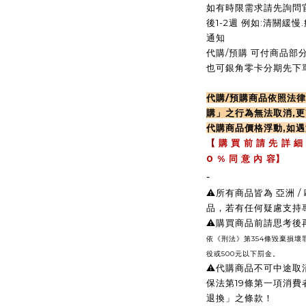
如有時限需求請先詢問官
後1-2週 例如:清關緩
通知
代購/預購 可付商品部分
也可銀角零卡分期先下單
代購/預購商品依照法
購」之行為無法取消,更
代購商品價格浮動,如
【
購 買 前 請 先 詳 細
0 %
同 意 內 容】
-
⚠️所有商品皆為 亞洲
品，若有任何疑慮支持
⚠️購買商品前請思考
依《刑法》第354條毀棄損
役或500元以下罰金。
⚠️
代購商品不可中途取
保法第19條第一項消
退換」之條款！