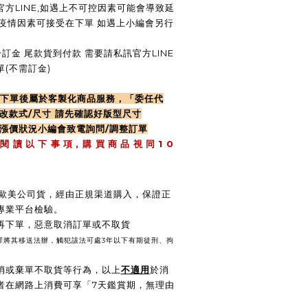
方LINE,如遇上不可控因素可能會導致延
慢.疫情因素可接受在下單 如遇上小編會另行
訂金 尾款貨到付款 需要請私訊官方LINE
(不需訂金)
律下單後屬於客製化商品服務，「委任代
改款式/尺寸 請先確認好版型尺寸
遇漲價狀況小編會致電詢問/調整訂單
,
1 0
 閱 讀 以 下 事 項
購 買 商 品 視 同
 / 歐美公司貨，經由正規渠道購入，保證正
專業平台檢驗。
後再下單，惡意取消訂單或不取貨
壞罪將其移送法辦，觸犯該法可處3年以下有期徒刑、拘
消或棄單不取貨等行為，以上
不適用
於消
費者在網路上消費可享「7天鑑賞期，無理由