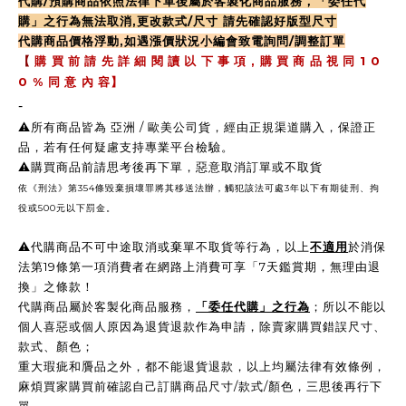
代購/預購商品依照法律下單後屬於客製化商品服務，「委任代
購」之行為無法取消,更改款式/尺寸 請先確認好版型尺寸
代購商品價格浮動,如遇漲價狀況小編會致電詢問/調整訂單
,
1 0
【
購 買 前 請 先 詳 細 閱 讀 以 下 事 項
購 買 商 品 視 同
0 %
同 意 內 容】
-
⚠️所有商品皆為 亞洲 / 歐美公司貨，經由正規渠道購入，保證正
品，若有任何疑慮支持專業平台檢驗。
⚠️購買商品前請思考後再下單，惡意取消訂單或不取貨
依《刑法》第354條毀棄損壞罪將其移送法辦，觸犯該法可處3年以下有期徒刑、拘
役或500元以下罰金。
⚠️
代購商品不可中途取消或棄單不取貨等行為，以上
不適用
於消保
法第19條第一項消費者在網路上消費可享「7天鑑賞期，無理由退
換」之條款！
代購商品屬於客製化商品服務，
「委任代購」之行為
；所以不能以
個人喜惡或個人原因為退貨退款作為申請，除賣家購買錯誤尺寸、
款式、顏色；
重大瑕疵和贗品之外，都不能退貨退款，以上均屬法律有效條例，
麻煩買家購買前確認自己訂購商品尺寸/款式/顏色，三思後再行下