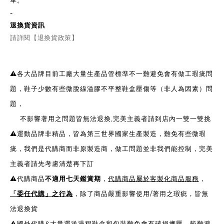
單。
-
退換貨資訊
請詳閱【退換貨政策】
⚠️各大品牌目前工廠大量生產品管標準不一難避免會有做工瑕疵問
題，鞋子少數有些微脫線溢膠不平整鞋盒壓傷等（非人為因素）問
題，
不影響著用之問題皆無法退換,完美主義者請到店內一雙一雙挑
⚠️運動品牌非精品，皆為第三世界國家生產製造，難免有些微瑕
疵，我們是代購商而非原製造商，做工問題並非我們能控制，完美
主義者請先考慮清楚再下訂
⚠️代購商品
不適用七天鑑賞期
，
代購商品屬於客製化商品服務
，
「委任代購」之行為
，除了商品嚴重影響使用/著用之瑕疵，皆無
法退換貨
⚠️國外代購&大量運送過程鞋盒和包裝難免會有破損擠壓，較難避