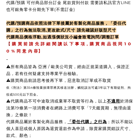
代購/預購 可付商品部分訂金 尾款貨到付款 需要請私訊官方LINE
也可銀角零卡分期先下單(不需訂金)
代購/預購商品依照法律下單後屬於客製化商品服務，「委任代
購」之行為無法取消,更改款式/尺寸 請先確認好版型尺寸
代購商品價格浮動,如遇漲價狀況小編會致電詢問/調整訂單
,
1 0
【
購 買 前 請 先 詳 細 閱 讀 以 下 事 項
購 買 商 品 視 同
0 %
同 意 內 容】
-
⚠️所有商品皆為 亞洲 / 歐美公司貨，經由正規渠道購入，保證正
品，若有任何疑慮支持專業平台檢驗。
⚠️購買商品前請思考後再下單，惡意取消訂單或不取貨
依《刑法》第354條毀棄損壞罪將其移送法辦，觸犯該法可處3年以下有期徒刑、拘
役或500元以下罰金。
⚠️
代購商品不可中途取消或棄單不取貨等行為，以上
不適用
於消保
法第19條第一項消費者在網路上消費可享「7天鑑賞期，無理由退
換」之條款！
代購商品屬於客製化商品服務，
「委任代購」之行為
；所以不能以
個人喜惡或個人原因為退貨退款作為申請，除賣家購買錯誤尺寸、
款式、顏色；