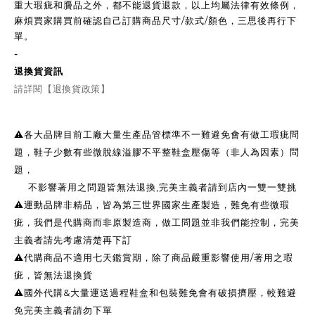
重大瑕疵和贗品之外，都不能退貨退款，以上均屬法律有效條例，
麻煩買家購買前確認自己訂購商品尺寸/款式/顏色，三思後再行下
單。
-
退換貨資訊
請詳閱【退換貨政策】
⚠️各大品牌目前工廠大量生產品管標準不一難避免會有做工瑕疵問
題，鞋子少數有些微脫線溢膠不平整鞋盒壓傷等（非人為因素）問
題，
不影響著用之問題皆無法退換,完美主義者請到店內一雙一雙挑
⚠️運動品牌非精品，皆為第三世界國家生產製造，難免有些微瑕
疵，我們是代購商而非原製造商，做工問題並非我們能控制，完美
主義者請先考慮清楚再下訂
⚠️代購商品不適用七天鑑賞期，除了商品嚴重影響使用/著用之瑕
疵，皆無法退換貨
⚠️國外代購&大量運送過程鞋盒和包裝難免會有破損擠壓，較難避
免完美主義者請勿下單