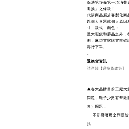
保法第19條第一項消
退換」之條款！
代購商品屬於客製化商
以個人喜惡或個人原因
寸、款式、顏色；
重大瑕疵和贗品之外，
例，麻煩買家購買前確
再行下單。
-
退換貨資訊
請詳閱【退換貨政策】
⚠️各大品牌目前工廠
問題，鞋子少數有些微
素）問題，
不影響著用之問題皆無
挑