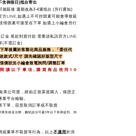
(不含例假日)抵台寄出
能延後 週期改為3-4週抵台 (另行通知)
方LINE,如遇上不可控因素可能會導致延
慢.疫情因素可接受在下單 如遇上小編會另行
訂金 尾款到貨付款 需要請私訊官方LINE
(不需訂金)
律下單後屬於客製化商品服務，「委任代
改款式/尺寸 請先確認好版型尺寸
遇漲價狀況小編會致電詢問/調整訂單
,
1 0
 閱 讀 以 下 事 項
購 買 商 品 視 同
 / 歐美公司貨，經由正規渠道購入，保證正
專業平台檢驗。
後再下單，惡意取消訂單或不取貨
壞罪將其移送法辦，觸犯該法可處3年以下有期徒刑、拘
消或棄單不取貨等行為，以上
不適用
於消