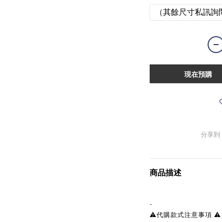
（其餘尺寸私訊詢
現在預購
分享到
商品描述
-
⚠️代購款式注意事項 ⚠️