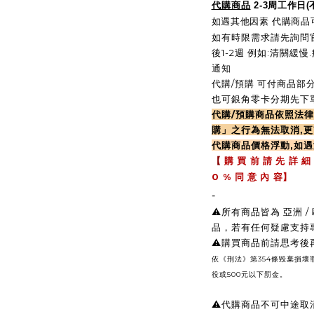
代購商品
2-3周工作日
如遇其他因素 代購商品可
如有時限需求請先詢問官
後1-2週 例如:清關緩
通知
代購/預購 可付商品部分
也可銀角零卡分期先下單
代購/預購商品依照法
購」之行為無法取消,更
代購商品價格浮動,如
【
購 買 前 請 先 詳 細
0 %
同 意 內 容】
-
⚠️所有商品皆為 亞洲
品，若有任何疑慮支持
⚠️購買商品前請思考
依《刑法》第354條毀棄損
役或500元以下罰金。
⚠️
代購商品不可中途取