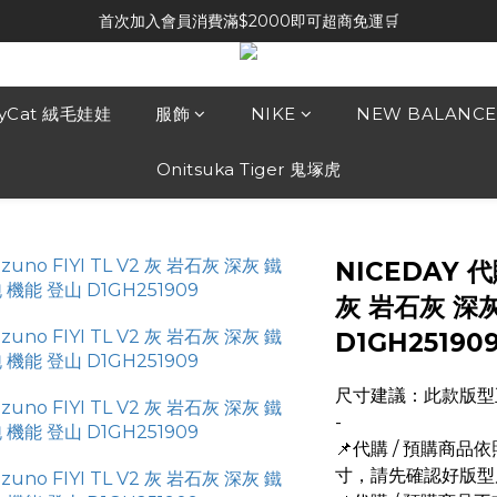
首次加入會員消費滿$2000即可超商免運🛒
lyCat 絨毛娃娃
服飾
NIKE
NEW BALANCE
Onitsuka Tiger 鬼塚虎
NICEDAY 代購
灰 岩石灰 深灰
D1GH25190
尺寸建議：此款版型
-
📌代購 / 預購商
寸，請先確認好版型