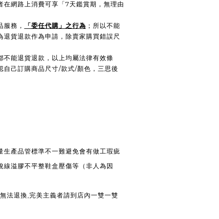
費者在網路上消費可享「7天鑑賞期，無理由
品服務，
「委任代購」之行為
；所以不能
為退貨退款作為申請，除賣家購買錯誤尺
都不能退貨退款，以上均屬法律有效條
認自己訂購商品尺寸/款式/顏色，三思後
大量生產品管標準不一難避免會有做工瑕疵
脫線溢膠不平整鞋盒壓傷等（非人為因
法退換,完美主義者請到店內一雙一雙