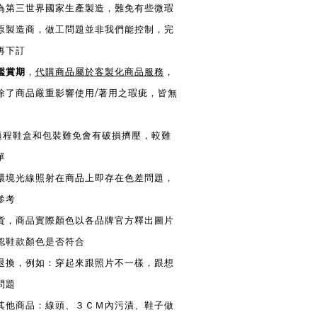
皆為第三世界國家生產製造，難免有些微瑕
原製造商，做工問題並非我們能控制，完
再下訂
鑑賞期
，
代購商品屬於客製化商品服務
，
除了商品嚴重影響使用/著用之瑕疵，皆無
送過程鞋盒和包裝難免會有破損擠壓，較難
單
同環境光線照射在商品上即存在色差問題，
參考
換貨，商品實際顏色以各品牌官方釋出圖片
認鞋款顏色是否符合
供退換，例如：穿起來跟照片不一樣，跟想
問題
換其他商品：線頭、３ＣＭ內污漬、鞋子做