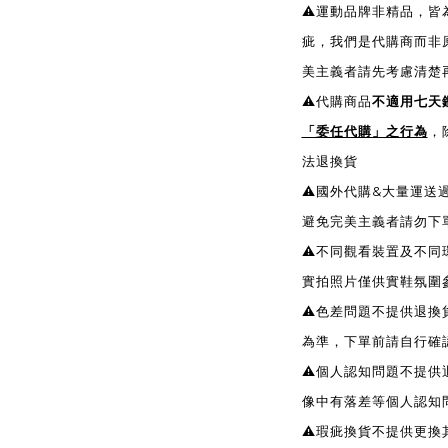
⚠️運動品牌非精品，
疵，我們是代購商而非
美主義者請先考慮清楚
⚠️代購商品
不適用七天
「委任代購」之行為
，
法退換貨
⚠️國外代購&大量運
避免完美主義者請勿下
⚠️不同觀看裝置及不
實拍照片僅供實鞋氛圍
⚠️色差問題不提供退
為準，下單前請自行確
⚠️個人認知問題不提
像中有落差等個人認知
⚠️瑕疵換貨不提供更