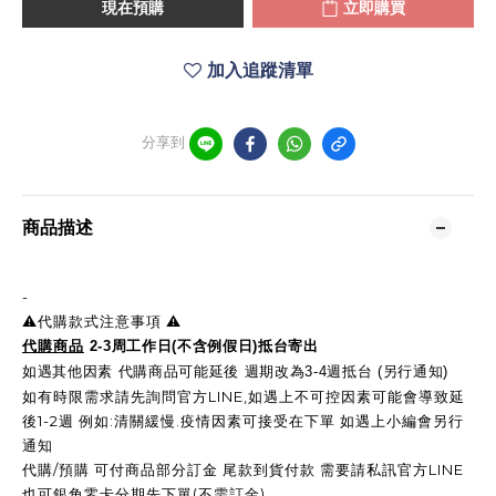
現在預購
立即購買
加入追蹤清單
分享到
商品描述
-
⚠️代購款式注意事項 ⚠️
代購商品
2-3周工作日(不含例假日)抵台寄出
如遇其他因素 代購商品可能延後 週期改為3-4週抵台 (另行通知)
如有時限需求請先詢問官方LINE,如遇上不可控因素可能會導致延
後1-2週 例如:清關緩慢.疫情因素可接受在下單 如遇上小編會另行
通知
代購/預購 可付商品部分訂金 尾款到貨付款 需要請私訊官方LINE
也可銀角零卡分期先下單(不需訂金)