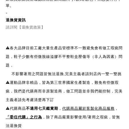
單。
-
退換貨資訊
請詳閱【退換貨政策】
⚠️各大品牌目前工廠大量生產品管標準不一難避免會有做工瑕疵問
題，鞋子少數有些微脫線溢膠不平整鞋盒壓傷等（非人為因素）問
題，
不影響著用之問題皆無法退換,完美主義者請到店內一雙一雙挑
⚠️運動品牌非精品，皆為第三世界國家生產製造，難免有些微瑕
疵，我們是代購商而非原製造商，做工問題並非我們能控制，完美
主義者請先考慮清楚再下訂
⚠️代購商品
不適用七天鑑賞期
，
代購商品屬於客製化商品服務
，
「委任代購」之行為
，除了商品嚴重影響使用/著用之瑕疵，皆無
法退換貨