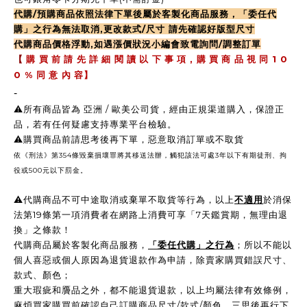
代購/預購商品依照法律下單後屬於客製化商品服務，「委任代
購」之行為無法取消,更改款式/尺寸 請先確認好版型尺寸
代購商品價格浮動,如遇漲價狀況小編會致電詢問/調整訂單
,
1 0
【
購 買 前 請 先 詳 細 閱 讀 以 下 事 項
購 買 商 品 視 同
0 %
同 意 內 容】
-
⚠️所有商品皆為 亞洲 / 歐美公司貨，經由正規渠道購入，保證正
品，若有任何疑慮支持專業平台檢驗。
⚠️購買商品前請思考後再下單，惡意取消訂單或不取貨
依《刑法》第354條毀棄損壞罪將其移送法辦，觸犯該法可處3年以下有期徒刑、拘
役或500元以下罰金。
⚠️
代購商品不可中途取消或棄單不取貨等行為，以上
不適用
於消保
法第19條第一項消費者在網路上消費可享「7天鑑賞期，無理由退
換」之條款！
代購商品屬於客製化商品服務，
「委任代購」之行為
；所以不能以
個人喜惡或個人原因為退貨退款作為申請，除賣家購買錯誤尺寸、
款式、顏色；
重大瑕疵和贗品之外，都不能退貨退款，以上均屬法律有效條例，
麻煩買家購買前確認自己訂購商品尺寸/款式/顏色，三思後再行下