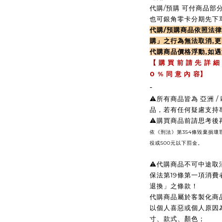
代購/預購 可付商品部分
也可銀角零卡分期先下單
代購/預購商品依照法
購」之行為無法取消,更
代購商品價格浮動,如
【
購 買 前 請 先 詳 細
0 %
同 意 內 容】
-
⚠️所有商品皆為 亞洲
品，若有任何疑慮支持
⚠️購買商品前請思考
依《刑法》第354條毀棄損
役或500元以下罰金。
⚠️
代購商品不可中途取
保法第19條第一項消
退換」之條款！
代購商品屬於客製化商
以個人喜惡或個人原因
寸、款式、顏色；