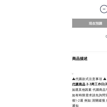
現在預購
商品描述
-
⚠️代購款式注意事項 ⚠️
代購商品
2-3周工作日
如遇其他因素 代購商品可
如有時限需求請先詢問官
後1-2週 例如:清關緩
通知