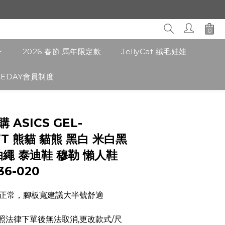
2026 春節 馬年限定款
JellyCat 絨毛娃娃
CEDAY會員制度
立即購買
購 ASICS GEL-
T 熊貓 貓熊 黑白 米白黑
抽繩 泰迪鞋 穆勒 懶人鞋
36-020
正常，腳板寬建議大半號舒適
品依照法律下單後無法取消,更改款式/尺