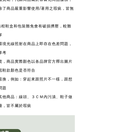
除了商品嚴重影響使用/著用之瑕疵，皆無
送過程鞋盒和包裝難免會有破損擠壓，較難
單
同環境光線照射在商品上即存在色差問題，
參考
換貨，商品實際顏色以各品牌官方釋出圖片
認鞋款顏色是否符合
供退換，例如：穿起來跟照片不一樣，跟想
問題
換其他商品：線頭、３ＣＭ內污漬、鞋子做
撞，皆不屬於瑕疵