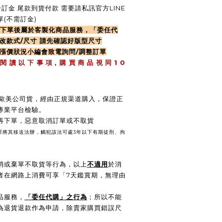
訂金 尾款到貨付款 需要請私訊官方LINE
(不需訂金)
律下單後屬於客製化商品服務，「委任代
改款式/尺寸 請先確認好版型尺寸
遇漲價狀況小編會致電詢問/調整訂單
,
1 0
 閱 讀 以 下 事 項
購 買 商 品 視 同
 / 歐美公司貨，經由正規渠道購入，保證正
專業平台檢驗。
後再下單，惡意取消訂單或不取貨
壞罪將其移送法辦，觸犯該法可處3年以下有期徒刑、拘
消或棄單不取貨等行為，以上
不適用
於消
費者在網路上消費可享「7天鑑賞期，無理由
品服務，
「委任代購」之行為
；所以不能
為退貨退款作為申請，除賣家購買錯誤尺