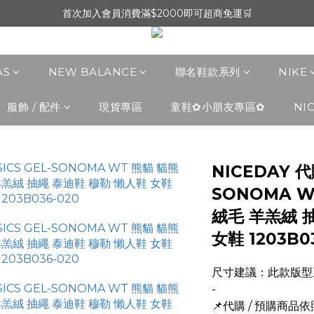
首次加入會員消費滿$2000即可超商免運🛒
AS
NEW BALANCE
聯名鞋款系列
NIKE
服飾 / 配件
現貨專區
童鞋✿小朋友專區✿
NI
NICEDAY 代
SONOMA W
絨毛 羊羔絨 
女鞋 1203B0
尺寸建議：此款版型
-
📌代購 / 預購商