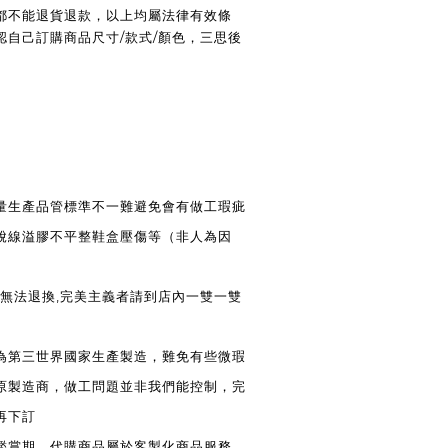
都不能退貨退款，以上均屬法律有效條
認自己訂購商品尺寸/款式/顏色，三思後
大量生產品管標準不一難避免會有做工瑕疵
脫線溢膠不平整鞋盒壓傷等（非人為因
法退換,完美主義者請到店內一雙一雙
皆為第三世界國家生產製造，難免有些微瑕
原製造商，做工問題並非我們能控制，完
再下訂
天鑑賞期，代購商品屬於客製化商品服務，