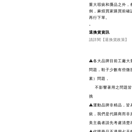
重大瑕疵和贗品之外，
例，麻煩買家購買前確
再行下單。
-
退換貨資訊
請詳閱【退換貨政策】
⚠️各大品牌目前工廠
問題，鞋子少數有些微
素）問題，
不影響著用之問題皆無
挑
⚠️運動品牌非精品，
疵，我們是代購商而非
美主義者請先考慮清楚
⚠️代購商品不適用七