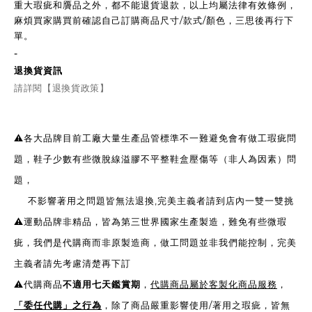
重大瑕疵和贗品之外，都不能退貨退款，以上均屬法律有效條例，
麻煩買家購買前確認自己訂購商品尺寸/款式/顏色，三思後再行下
單。
-
退換貨資訊
請詳閱【退換貨政策】
⚠️各大品牌目前工廠大量生產品管標準不一難避免會有做工瑕疵問
題，鞋子少數有些微脫線溢膠不平整鞋盒壓傷等（非人為因素）問
題，
不影響著用之問題皆無法退換,完美主義者請到店內一雙一雙挑
⚠️運動品牌非精品，皆為第三世界國家生產製造，難免有些微瑕
疵，我們是代購商而非原製造商，做工問題並非我們能控制，完美
主義者請先考慮清楚再下訂
⚠️代購商品
不適用七天鑑賞期
，
代購商品屬於客製化商品服務
，
「委任代購」之行為
，除了商品嚴重影響使用/著用之瑕疵，皆無