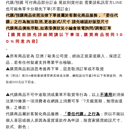
代購/預購 可付商品部分訂金 尾款到貨付款 需要請私訊官方LINE
也可銀角零卡分期先下單(不需訂金)
代購/預購商品依照法律下單後屬於客製化商品服務，「委任代
購」之行為無法取消,更改款式/尺寸 請先確認好版型尺寸
代購商品價格浮動,如遇漲價狀況小編會致電詢問/調整訂單
,
1 0
【
購 買 前 請 先 詳 細 閱 讀 以 下 事 項
購 買 商 品 視 同
0 %
同 意 內 容】
-
⚠️所有商品皆為 亞洲 / 歐美公司貨，經由正規渠道購入，保證正
品，若有任何疑慮支持專業平台檢驗。
⚠️購買商品前請思考後再下單，惡意取消訂單或不取貨
依《刑法》第354條毀棄損壞罪將其移送法辦，觸犯該法可處3年以下有期徒刑、拘
役或500元以下罰金。
⚠️
代購商品不可中途取消或棄單不取貨等行為，以上
不適用
於消保
法第19條第一項消費者在網路上消費可享「7天鑑賞期，無理由退
換」之條款！
代購商品屬於客製化商品服務，
「委任代購」之行為
；所以不能以
個人喜惡或個人原因為退貨退款作為申請，除賣家購買錯誤尺寸、
款式、顏色；