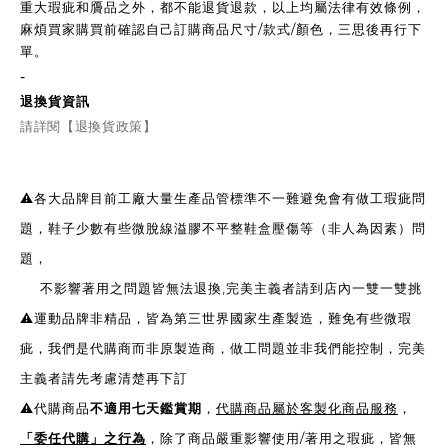
重大瑕疵和贗品之外，都不能退貨退款，以上均屬法律有效條例，
麻煩買家購買前確認自己訂購商品尺寸/款式/顏色，三思後再行下
單。
-
退換貨資訊
請詳閱【退換貨政策】
⚠️各大品牌目前工廠大量生產品管標準不一難避免會有做工瑕疵問
題，鞋子少數有些微脫線溢膠不平整鞋盒壓傷等（非人為因素）問
題，
不影響著用之問題皆無法退換,完美主義者請到店內一雙一雙挑
⚠️運動品牌非精品，皆為第三世界國家生產製造，難免有些微瑕
疵，我們是代購商而非原製造商，做工問題並非我們能控制，完美
主義者請先考慮清楚再下訂
⚠️代購商品
不適用七天鑑賞期
，
代購商品屬於客製化商品服務
，
「委任代購」之行為
，除了商品嚴重影響使用/著用之瑕疵，皆無