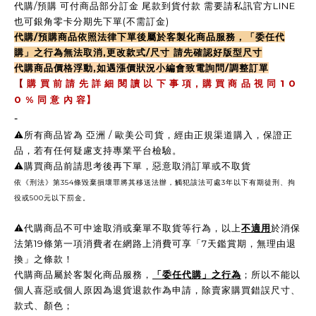
代購/預購 可付商品部分訂金 尾款到貨付款 需要請私訊官方LINE
也可銀角零卡分期先下單(不需訂金)
代購/預購商品依照法律下單後屬於客製化商品服務，「委任代
購」之行為無法取消,更改款式/尺寸 請先確認好版型尺寸
代購商品價格浮動,如遇漲價狀況小編會致電詢問/調整訂單
,
1 0
【
購 買 前 請 先 詳 細 閱 讀 以 下 事 項
購 買 商 品 視 同
0 %
同 意 內 容】
-
⚠️所有商品皆為 亞洲 / 歐美公司貨，經由正規渠道購入，保證正
品，若有任何疑慮支持專業平台檢驗。
⚠️購買商品前請思考後再下單，惡意取消訂單或不取貨
依《刑法》第354條毀棄損壞罪將其移送法辦，觸犯該法可處3年以下有期徒刑、拘
役或500元以下罰金。
⚠️
代購商品不可中途取消或棄單不取貨等行為，以上
不適用
於消保
法第19條第一項消費者在網路上消費可享「7天鑑賞期，無理由退
換」之條款！
代購商品屬於客製化商品服務，
「委任代購」之行為
；所以不能以
個人喜惡或個人原因為退貨退款作為申請，除賣家購買錯誤尺寸、
款式、顏色；