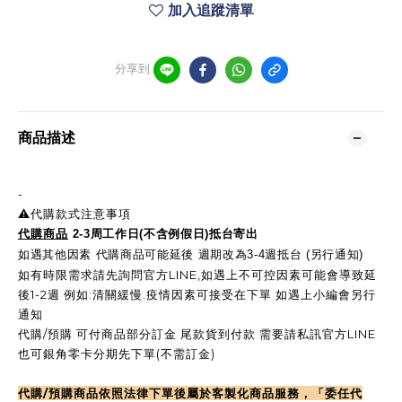
加入追蹤清單
分享到
商品描述
-
⚠️代購款式注意事項
代購商品
2-3周工作日(不含例假日)抵台寄出
如遇其他因素 代購商品可能延後 週期改為3-4週抵台 (另行通知)
如有時限需求請先詢問官方LINE,如遇上不可控因素可能會導致延
後1-2週 例如:清關緩慢.疫情因素可接受在下單 如遇上小編會另行
通知
代購/預購 可付商品部分訂金 尾款貨到付款 需要請私訊官方LINE
也可銀角零卡分期先下單(不需訂金)
代購/預購商品依照法律下單後屬於客製化商品服務，「委任代