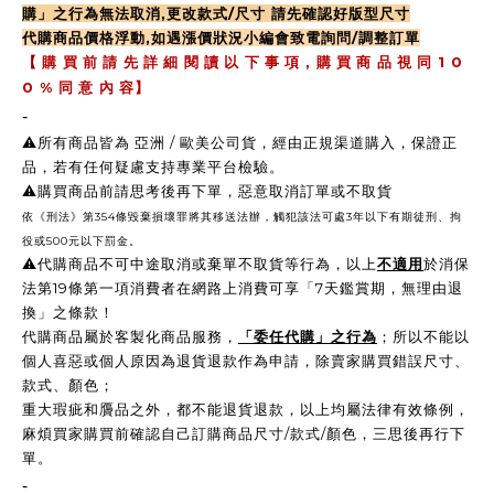
購」之行為無法取消,更改款式/尺寸 請先確認好版型尺寸
代購商品價格浮動,如遇漲價狀況小編會致電詢問/調整訂單
,
1 0
【
購 買 前 請 先 詳 細 閱 讀 以 下 事 項
購 買 商 品 視 同
0 %
同 意 內 容】
-
⚠️所有商品皆為 亞洲 / 歐美公司貨，經由正規渠道購入，保證正
品，若有任何疑慮支持專業平台檢驗。
⚠️購買商品前請思考後再下單，惡意取消訂單或不取貨
依《刑法》第354條毀棄損壞罪將其移送法辦，觸犯該法可處3年以下有期徒刑、拘
役或500元以下罰金。
⚠️
代購商品不可中途取消或棄單不取貨等行為，以上
不適用
於消保
法第19條第一項消費者在網路上消費可享「7天鑑賞期，無理由退
換」之條款！
代購商品屬於客製化商品服務，
「委任代購」之行為
；所以不能以
個人喜惡或個人原因為退貨退款作為申請，除賣家購買錯誤尺寸、
款式、顏色；
重大瑕疵和贗品之外，都不能退貨退款，以上均屬法律有效條例，
麻煩買家購買前確認自己訂購商品尺寸/款式/顏色，三思後再行下
單。
-