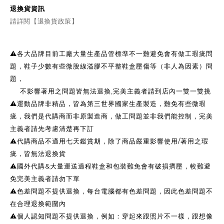
退換貨資訊
請詳閱【退換貨政策】
⚠️各大品牌目前工廠大量生產品管標準不一難避免會有做工瑕疵問
題，鞋子少數有些微脫線溢膠不平整鞋盒壓傷等（非人為因素）問
題，
不影響著用之問題皆無法退換,完美主義者請到店內一雙一雙挑
⚠️運動品牌非精品，皆為第三世界國家生產製造，難免有些微瑕
疵，我們是代購商而非原製造商，做工問題並非我們能控制，完美
主義者請先考慮清楚再下訂
⚠️代購商品不適用七天鑑賞期，除了商品嚴重影響使用/著用之瑕
疵，皆無法退換貨
⚠️國外代購&大量運送過程鞋盒和包裝難免會有破損擠壓，較難避
免完美主義者請勿下單
⚠️色差問題不提供退換，每台電腦都有色差問題，因此色差問題不
在合理退換範圍內
⚠️個人認知問題不提供退換，例如：穿起來跟照片不一樣，跟想像