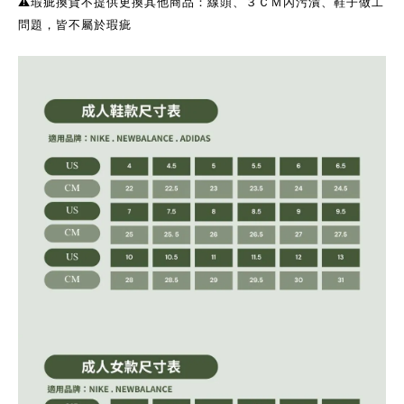
⚠️瑕疵換貨不提供更換其他商品：線頭、３ＣＭ內污漬、鞋子做工
問題，皆不屬於瑕疵