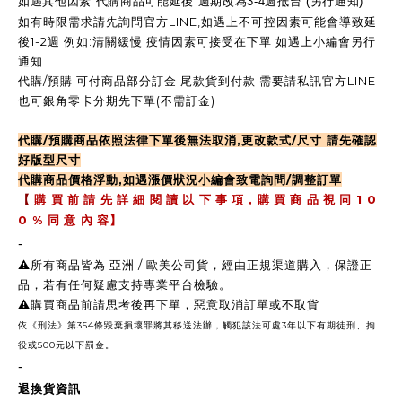
如遇其他因素 代購商品可能延後 週期改為3-4週抵台 (另行通知)
如有時限需求請先詢問官方LINE,如遇上不可控因素可能會導致延
後1-2週 例如:清關緩慢.疫情因素可接受在下單 如遇上小編會另行
通知
代購/預購 可付商品部分訂金 尾款貨到付款 需要請私訊官方LINE
也可銀角零卡分期先下單(不需訂金)
代購/預購商品依照法律下單後無法取消,更改款式/尺寸 請先確認
好版型尺寸
代購商品價格浮動,如遇漲價狀況小編會致電詢問/調整訂單
,
1 0
【
購 買 前 請 先 詳 細 閱 讀 以 下 事 項
購 買 商 品 視 同
0 %
同 意 內 容】
-
⚠️所有商品皆為 亞洲 / 歐美公司貨，經由正規渠道購入，保證正
品，若有任何疑慮支持專業平台檢驗。
⚠️購買商品前請思考後再下單，惡意取消訂單或不取貨
依《刑法》第354條毀棄損壞罪將其移送法辦，觸犯該法可處3年以下有期徒刑、拘
役或500元以下罰金。
-
退換貨資訊