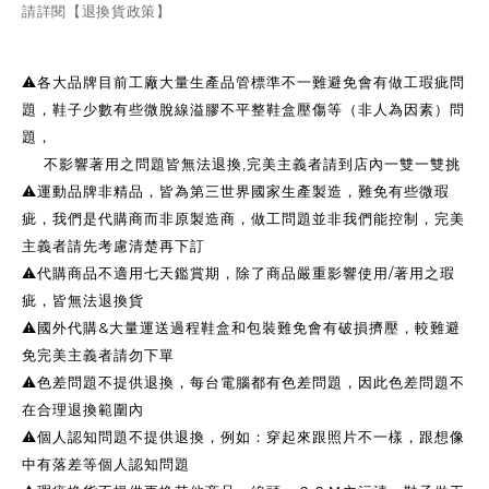
請詳閱【退換貨政策】
⚠️各大品牌目前工廠大量生產品管標準不一難避免會有做工瑕疵問
題，鞋子少數有些微脫線溢膠不平整鞋盒壓傷等（非人為因素）問
題，
不影響著用之問題皆無法退換,完美主義者請到店內一雙一雙挑
⚠️運動品牌非精品，皆為第三世界國家生產製造，難免有些微瑕
疵，我們是代購商而非原製造商，做工問題並非我們能控制，完美
主義者請先考慮清楚再下訂
⚠️代購商品不適用七天鑑賞期，除了商品嚴重影響使用/著用之瑕
疵，皆無法退換貨
⚠️國外代購&大量運送過程鞋盒和包裝難免會有破損擠壓，較難避
免完美主義者請勿下單
⚠️色差問題不提供退換，每台電腦都有色差問題，因此色差問題不
在合理退換範圍內
⚠️個人認知問題不提供退換，例如：穿起來跟照片不一樣，跟想像
中有落差等個人認知問題