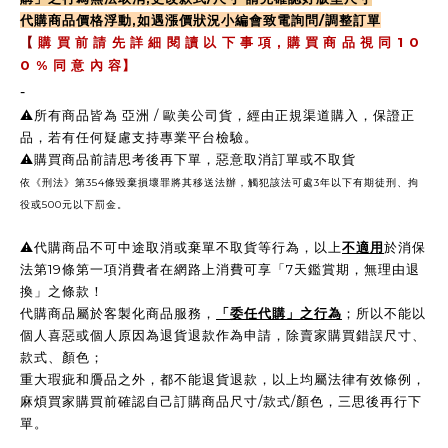
代購商品價格浮動,如遇漲價狀況小編會致電詢問/調整訂單
,
1 0
【
購 買 前 請 先 詳 細 閱 讀 以 下 事 項
購 買 商 品 視 同
0 %
同 意 內 容】
-
⚠️所有商品皆為 亞洲 / 歐美公司貨，經由正規渠道購入，保證正
品，若有任何疑慮支持專業平台檢驗。
⚠️購買商品前請思考後再下單，惡意取消訂單或不取貨
依《刑法》第354條毀棄損壞罪將其移送法辦，觸犯該法可處3年以下有期徒刑、拘
役或500元以下罰金。
⚠️
代購商品不可中途取消或棄單不取貨等行為，以上
不適用
於消保
法第19條第一項消費者在網路上消費可享「7天鑑賞期，無理由退
換」之條款！
代購商品屬於客製化商品服務，
「委任代購」之行為
；所以不能以
個人喜惡或個人原因為退貨退款作為申請，除賣家購買錯誤尺寸、
款式、顏色；
重大瑕疵和贗品之外，都不能退貨退款，以上均屬法律有效條例，
麻煩買家購買前確認自己訂購商品尺寸/款式/顏色，三思後再行下
單。
-