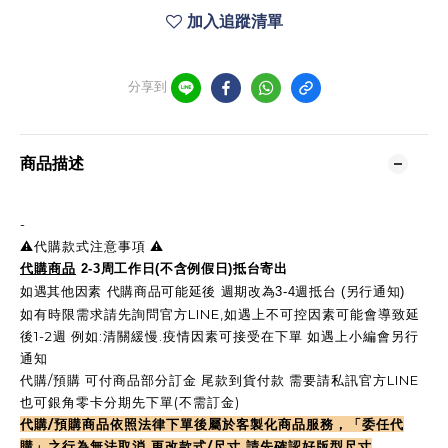
加入追蹤清單
分享到
商品描述
-
⚠️代購款式注意事項 ⚠️
代購商品
2-3周工作日(不含例假日)抵台寄出
如遇其他因素 代購商品可能延後 週期改為3-4週抵台 (另行通知)
如有時限需求請先詢問官方LINE,如遇上不可控因素可能會導致延
後1-2週 例如:清關緩慢.疫情因素可接受在下單 如遇上小編會另行
通知
代購/預購 可付商品部分訂金 尾款到貨付款 需要請私訊官方LINE
也可銀角零卡分期先下單(不需訂金)
代購/預購商品依照法律下單後屬於客製化商品服務，「委任代
購」之行為無法取消,更改款式/尺寸 請先確認好版型尺寸