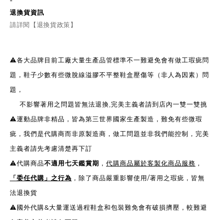
退換貨資訊
請詳閱【退換貨政策】
⚠️各大品牌目前工廠大量生產品管標準不一難避免會有做工瑕疵問
題，鞋子少數有些微脫線溢膠不平整鞋盒壓傷等（非人為因素）問
題，
不影響著用之問題皆無法退換,完美主義者請到店內一雙一雙挑
⚠️運動品牌非精品，皆為第三世界國家生產製造，難免有些微瑕
疵，我們是代購商而非原製造商，做工問題並非我們能控制，完美
主義者請先考慮清楚再下訂
⚠️代購商品
不適用七天鑑賞期
，
代購商品屬於客製化商品服務
，
「委任代購」之行為
，除了商品嚴重影響使用/著用之瑕疵，皆無
法退換貨
⚠️國外代購&大量運送過程鞋盒和包裝難免會有破損擠壓，較難避