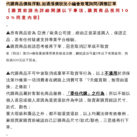
代購商品價格浮動,如遇漲價狀況小編會致電詢問/調整訂單
,
1 0
【
購 買 前 請 先 詳 細 閱 讀 以 下 事 項
購 買 商 品 視 同
0 %
同 意 內 容】
-
⚠️所有商品皆為 亞洲 / 歐美公司貨，經由正規渠道購入，保證正
品，若有任何疑慮支持專業平台檢驗。
⚠️購買商品前請思考後再下單，惡意取消訂單或不取貨
依《刑法》第354條毀棄損壞罪將其移送法辦，觸犯該法可處3年以下有期徒刑、拘
役或500元以下罰金。
⚠️
代購商品不可中途取消或棄單不取貨等行為，以上
不適用
於消保
法第19條第一項消費者在網路上消費可享「7天鑑賞期，無理由退
換」之條款！
代購商品屬於客製化商品服務，
「委任代購」之行為
；所以不能以
個人喜惡或個人原因為退貨退款作為申請，除賣家購買錯誤尺寸、
款式、顏色；
重大瑕疵和贗品之外，都不能退貨退款，以上均屬法律有效條例，
麻煩買家購買前確認自己訂購商品尺寸/款式/顏色，三思後再行下
單。
-