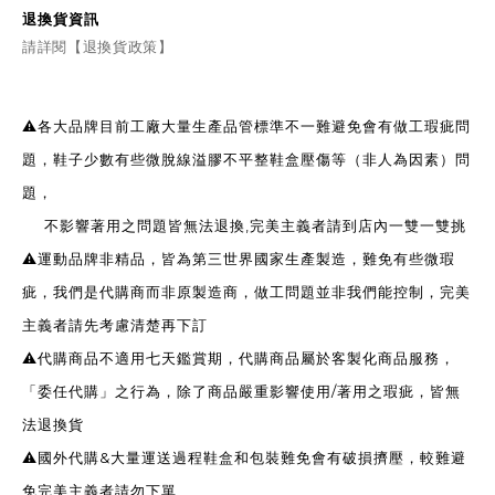
退換貨資訊
請詳閱【退換貨政策】
⚠️各大品牌目前工廠大量生產品管標準不一難避免會有做工瑕疵問
題，鞋子少數有些微脫線溢膠不平整鞋盒壓傷等（非人為因素）問
題，
不影響著用之問題皆無法退換,完美主義者請到店內一雙一雙挑
⚠️運動品牌非精品，皆為第三世界國家生產製造，難免有些微瑕
疵，我們是代購商而非原製造商，做工問題並非我們能控制，完美
主義者請先考慮清楚再下訂
⚠️代購商品不適用七天鑑賞期，代購商品屬於客製化商品服務，
「委任代購」之行為，除了商品嚴重影響使用/著用之瑕疵，皆無
法退換貨
⚠️國外代購&大量運送過程鞋盒和包裝難免會有破損擠壓，較難避
免完美主義者請勿下單