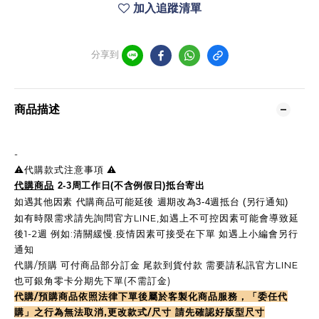
加入追蹤清單
分享到
商品描述
-
⚠️代購款式注意事項 ⚠️
代購商品
2-3周工作日(不含例假日)抵台寄出
如遇其他因素 代購商品可能延後 週期改為3-4週抵台 (另行通知)
如有時限需求請先詢問官方LINE,如遇上不可控因素可能會導致延
後1-2週 例如:清關緩慢.疫情因素可接受在下單 如遇上小編會另行
通知
代購/預購 可付商品部分訂金 尾款到貨付款 需要請私訊官方LINE
也可銀角零卡分期先下單(不需訂金)
代購/預購商品依照法律下單後屬於客製化商品服務，「委任代
購」之行為無法取消,更改款式/尺寸 請先確認好版型尺寸