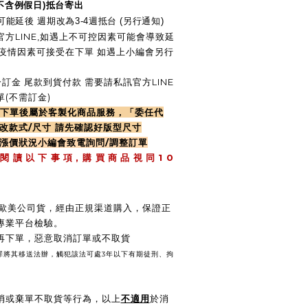
(不含例假日)抵台寄出
能延後 週期改為3-4週抵台 (另行通知)
方LINE,如遇上不可控因素可能會導致延
慢.疫情因素可接受在下單 如遇上小編會另行
訂金 尾款到貨付款 需要請私訊官方LINE
(不需訂金)
律下單後屬於客製化商品服務，「委任代
改款式/尺寸 請先確認好版型尺寸
遇漲價狀況小編會致電詢問/調整訂單
,
1 0
 閱 讀 以 下 事 項
購 買 商 品 視 同
 / 歐美公司貨，經由正規渠道購入，保證正
專業平台檢驗。
後再下單，惡意取消訂單或不取貨
壞罪將其移送法辦，觸犯該法可處3年以下有期徒刑、拘
消或棄單不取貨等行為，以上
不適用
於消