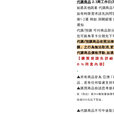
代購商品
2-3周工作日
如遇其他因素 代購商品可
如有時限需求請先詢問官
後1-2週 例如:清關緩
通知
代購/預購 可付商品部分
也可銀角零卡分期先下單
代購/預購商品依照法
購」之行為無法取消,更
代購商品價格浮動,如
【
購 買 前 請 先 詳 細
0 %
同 意 內 容】
-
⚠️所有商品皆為 亞洲
品，若有任何疑慮支持
⚠️購買商品前請思考
依《刑法》第354條毀棄損
役或500元以下罰金。
⚠️
代購商品不可中途取