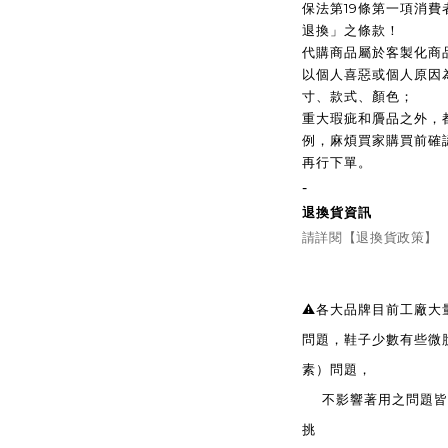
保法第19條第一項消
退換」之條款！
代購商品屬於客製化商
以個人喜惡或個人原因
寸、款式、顏色；
重大瑕疵和贗品之外，
例，麻煩買家購買前確
再行下單。
-
退換貨資訊
請詳閱【退換貨政策】
⚠️各大品牌目前工廠
問題，鞋子少數有些微
素）問題，
不影響著用之問題皆無
挑