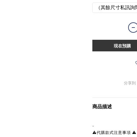
（其餘尺寸私訊詢
現在預購
分享到
商品描述
-
⚠️代購款式注意事項 ⚠️