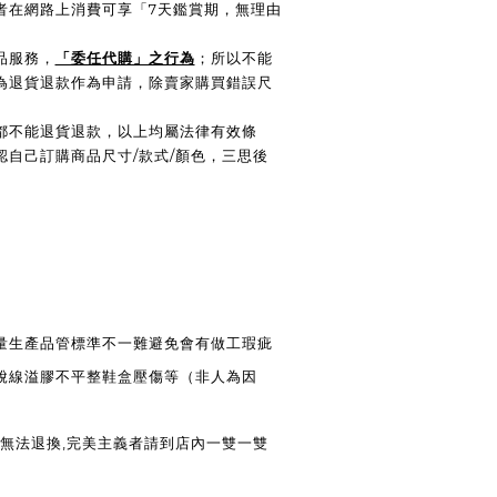
費者在網路上消費可享「7天鑑賞期，無理由
品服務，
「委任代購」之行為
；所以不能
為退貨退款作為申請，除賣家購買錯誤尺
都不能退貨退款，以上均屬法律有效條
認自己訂購商品尺寸/款式/顏色，三思後
大量生產品管標準不一難避免會有做工瑕疵
脫線溢膠不平整鞋盒壓傷等（非人為因
法退換,完美主義者請到店內一雙一雙