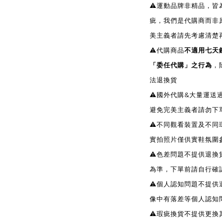
⚠️運動品牌非精品，
疵，我們是代購商而非
美主義者請先考慮清楚
⚠️代購商品
不適用七天
「委任代購」之行為
，
法退換貨
⚠️國外代購&大量運
避免完美主義者請勿下
⚠️不同觀看裝置及不
實拍照片僅供實鞋氛圍
⚠️色差問題不提供退
為準，下單前請自行確
⚠️個人認知問題不提
像中有落差等個人認知
⚠️瑕疵換貨不提供更