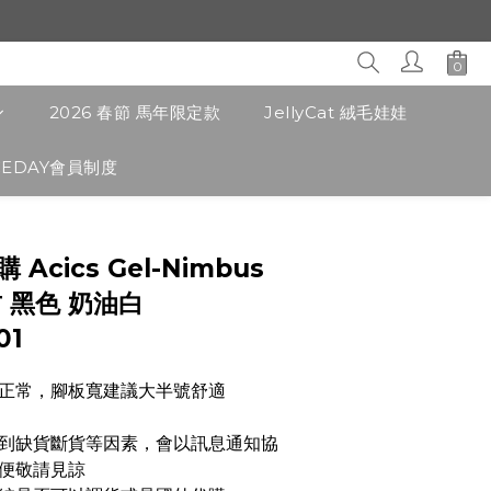
2026 春節 馬年限定款
JellyCat 絨毛娃娃
CEDAY會員制度
立即購買
 Acics Gel-Nimbus
復古 黑色 奶油白
01
正常，腳板寬建議大半號舒適
遇到缺貨斷貨等因素，會以訊息通知協
便敬請見諒