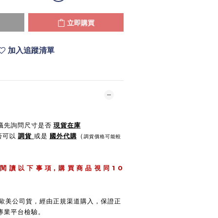
立即購買
加入追蹤清單
建議先詢問尺寸是否
現貨在庫
是否可以
調貨
或是
國外代購
（
調貨價格可能較
,
1 0
 閱 讀 以 下 事 項
購 買 商 品 視 同
 / 歐美公司貨，經由正規渠道購入，保證正
專業平台檢驗。