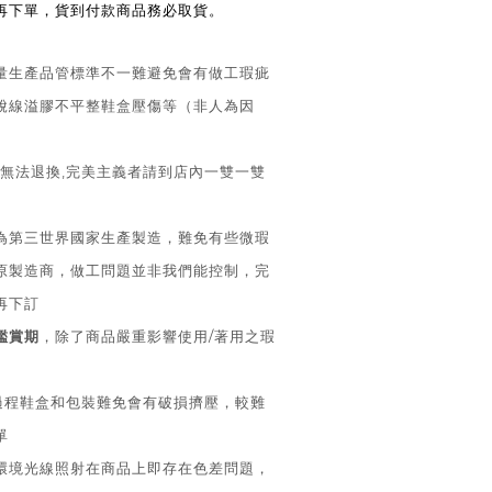
後再下單，貨到付款商品務必取貨。
大量生產品管標準不一難避免會有做工瑕疵
脫線溢膠不平整鞋盒壓傷等（非人為因
法退換,完美主義者請到店內一雙一雙
皆為第三世界國家生產製造，難免有些微瑕
原製造商，做工問題並非我們能控制，完
再下訂
鑑賞期
，除了商品嚴重影響使用/著用之瑕
送過程鞋盒和包裝難免會有破損擠壓，較難
單
同環境光線照射在商品上即存在色差問題，