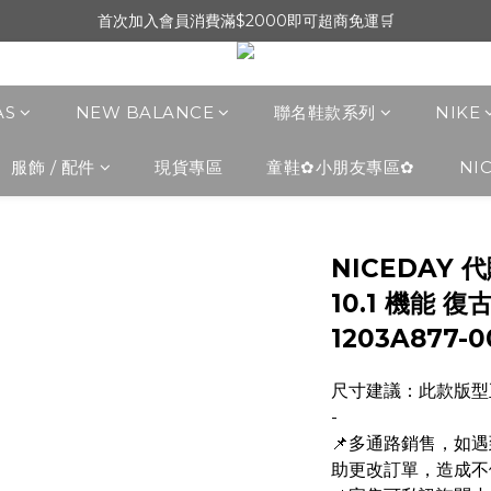
首次加入會員消費滿$2000即可超商免運🛒
AS
NEW BALANCE
聯名鞋款系列
NIKE
服飾 / 配件
現貨專區
童鞋✿小朋友專區✿
NI
NICEDAY 代購
10.1 機能 
1203A877-0
尺寸建議：此款版型
-
📌多通路銷售，如
助更改訂單，造成不