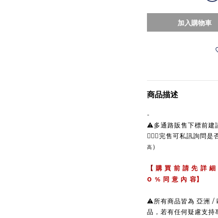
加入購物車
商品描述
-
⚠️多通路販售下標前
🙋🏼‍♀完售可私訊詢問
）
高
【
購 買 前 請 先 詳 細
0 %
同 意 內 容】
⚠️所有商品皆為 亞洲
品，若有任何疑慮支持