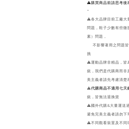
⚠️購買商品前請思考
-
⚠️各大品牌目前工廠
問題，鞋子少數有些微
素）問題，
不影響著用之問題皆無
挑
⚠️運動品牌非精品，
疵，我們是代購商而非
美主義者請先考慮清楚
⚠️
代購商品不適用七天
疵，皆無法退換貨
⚠️國外代購&大量運
避免完美主義者請勿下
⚠️不同觀看裝置及不