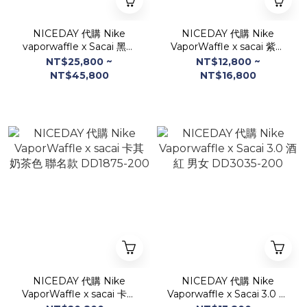
NICEDAY 代購 Nike
NICEDAY 代購 Nike
vaporwaffle x Sacai 黑白
VaporWaffle x sacai 紫色
男女 CV1363-001
男女鞋 聯名款 DD1875-
NT$25,800 ~
NT$12,800 ~
500
NT$45,800
NT$16,800
NICEDAY 代購 Nike
NICEDAY 代購 Nike
VaporWaffle x sacai 卡其
Vaporwaffle x Sacai 3.0 酒